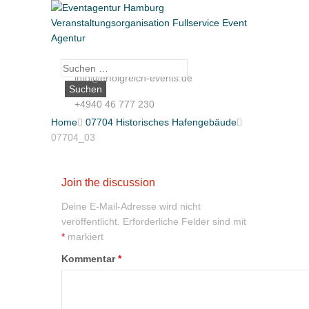
Suche
info@erfolgreich-events.de
nach:
+4940 46 777 230
Home

07704 Historisches Hafengebäude

07704_03
Join the discussion
Deine E-Mail-Adresse wird nicht
veröffentlicht.
Erforderliche Felder sind mit
*
markiert
Kommentar
*