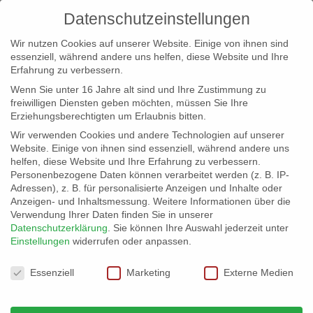
Datenschutzeinstellungen
Wir nutzen Cookies auf unserer Website. Einige von ihnen sind
essenziell, während andere uns helfen, diese Website und Ihre
Erfahrung zu verbessern.
Wenn Sie unter 16 Jahre alt sind und Ihre Zustimmung zu
freiwilligen Diensten geben möchten, müssen Sie Ihre
Erziehungsberechtigten um Erlaubnis bitten.
Wir verwenden Cookies und andere Technologien auf unserer
info@erfolgreich-events.de
Website. Einige von ihnen sind essenziell, während andere uns
helfen, diese Website und Ihre Erfahrung zu verbessern.
+4940 46 777 230
Personenbezogene Daten können verarbeitet werden (z. B. IP-
Adressen), z. B. für personalisierte Anzeigen und Inhalte oder
Anzeigen- und Inhaltsmessung.
Weitere Informationen über die
Verwendung Ihrer Daten finden Sie in unserer
Datenschutzerklärung
.
Sie können Ihre Auswahl jederzeit unter
Einstellungen
widerrufen oder anpassen.
Home
07660 Italienische Momente am Hafen


Datenschutzeinstellungen
07660_04
Essenziell
Marketing
Externe Medien