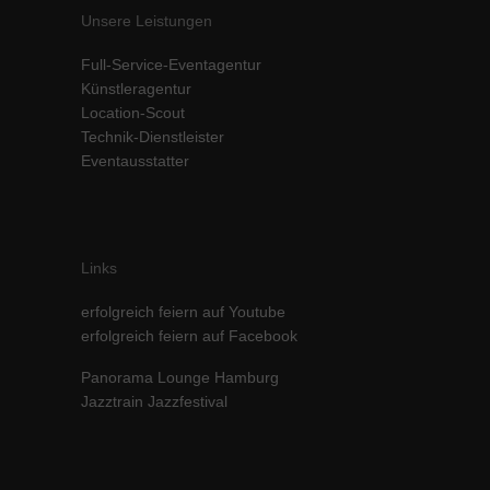
Unsere Leistungen
Inhalte von Videoplattformen und Social-Media-Plattformen werden
standardmäßig blockiert. Wenn Cookies von externen Medien akzeptiert
werden, bedarf der Zugriff auf diese Inhalte keiner manuellen Einwilligung
Full-Service-Eventagentur
mehr.
Künstleragentur
Location-Scout
Cookie-Informationen anzeigen
Technik-Dienstleister
powered by Borlabs Cookie
Datenschutzerklärung
Impressum
Eventausstatter
Links
erfolgreich feiern auf Youtube
erfolgreich feiern auf Facebook
Panorama Lounge Hamburg
Jazztrain Jazzfestival