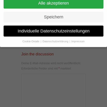
Alle akzeptieren
Speichern
Individuelle Datenschutzeinstellungen
Cookie-Details
Datenschutzerklärung
Impressum
Datenschutzeinstellungen
Join the discussion
Wenn Sie unter 16 Jahre alt sind und Ihre Zustimmung zu
freiwilligen Diensten geben möchten, müssen Sie Ihre
Deine E-Mail-Adresse wird nicht veröffentlicht.
Erziehungsberechtigten um Erlaubnis bitten.
Erforderliche Felder sind mit
*
markiert
Wir verwenden Cookies und andere Technologien auf unserer
Website. Einige von ihnen sind essenziell, während andere uns
helfen, diese Website und Ihre Erfahrung zu verbessern.
Personenbezogene Daten können verarbeitet werden (z. B. IP-
Adressen), z. B. für personalisierte Anzeigen und Inhalte oder
Anzeigen- und Inhaltsmessung.
Weitere Informationen über die
Verwendung Ihrer Daten finden Sie in unserer
Datenschutzerklärung
.
Hier finden Sie eine Übersicht über alle verwendeten Cookies. Sie