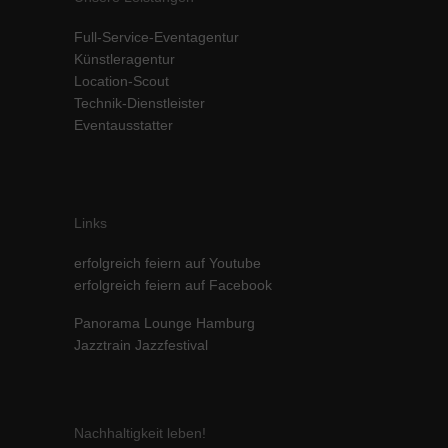
Inhalte von Videoplattformen und Social-Media-Plattformen werden
Full-Service-Eventagentur
standardmäßig blockiert. Wenn Cookies von externen Medien akzeptiert
werden, bedarf der Zugriff auf diese Inhalte keiner manuellen Einwilligung
Künstleragentur
mehr.
Location-Scout
Technik-Dienstleister
Cookie-Informationen anzeigen
Eventausstatter
powered by Borlabs Cookie
Datenschutzerklärung
Impressum
Links
erfolgreich feiern auf Youtube
erfolgreich feiern auf Facebook
Panorama Lounge Hamburg
Jazztrain Jazzfestival
Nachhaltigkeit leben!