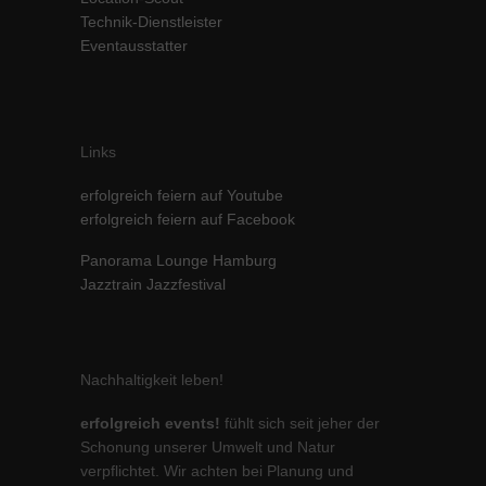
Technik-Dienstleister
Inhalte von Videoplattformen und Social-Media-Plattformen werden
standardmäßig blockiert. Wenn Cookies von externen Medien akzeptiert
Eventausstatter
werden, bedarf der Zugriff auf diese Inhalte keiner manuellen Einwilligung
mehr.
Cookie-Informationen anzeigen
powered by Borlabs Cookie
Datenschutzerklärung
Impressum
Links
erfolgreich feiern auf Youtube
erfolgreich feiern auf Facebook
Panorama Lounge Hamburg
Jazztrain Jazzfestival
Nachhaltigkeit leben!
erfolgreich events!
fühlt sich seit jeher der
Schonung unserer Umwelt und Natur
verpflichtet. Wir achten bei Planung und