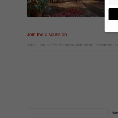
Join the discussion
Wenn 
geben
Deine E-Mail-Adresse wird nicht veröffentlicht.
Erforderliche Fel
Wir v
von i
Erfah
(z. B
und I
finde
Hier 
Einwi
anzei
Al
Na
Daten