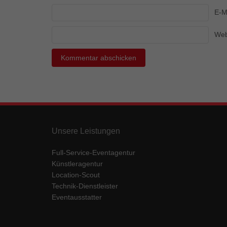
Ess
E-M
Essen
Funkt
Web
Mar
Marke
Werbu
Ext
Unsere Leistungen
Inhal
Wenn 
Full-Service-Eventagentur
keine
Künstleragentur
Location-Scout
Technik-Dienstleister
pow
Eventausstatter