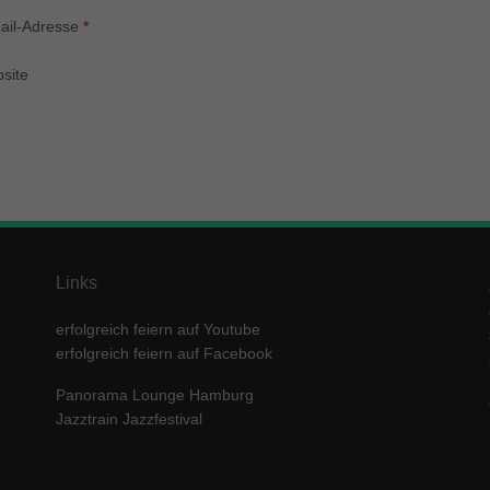
enziell (1)
ail-Adresse
*
zielle Cookies ermöglichen grundlegende Funktionen und sind für die einwandfre
ion der Website erforderlich.
site
Cookie-Informationen anzeigen
keting (1)
ting-Cookies werden von Drittanbietern oder Publishern verwendet, um personalis
ng anzuzeigen. Sie tun dies, indem sie Besucher über Websites hinweg verfolgen
Cookie-Informationen anzeigen
erne Medien (5)
Links
te von Videoplattformen und Social-Media-Plattformen werden standardmäßig block
Cookies von externen Medien akzeptiert werden, bedarf der Zugriff auf diese Inha
erfolgreich feiern auf Youtube
r manuellen Einwilligung mehr.
erfolgreich feiern auf Facebook
Cookie-Informationen anzeigen
Panorama Lounge Hamburg
ered by Borlabs Cookie
Datenschutzerklärung
Imp
Jazztrain Jazzfestival