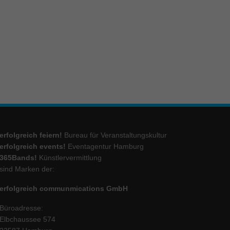
ie
Marketing
ierte
.
Externe Medien
erfolgreich feiern!
Bureau für Veranstaltungskultur
iert.
erfolgreich events!
Eventagentur Hamburg
lte
365Bands!
Künstlervermittlung
sind Marken der:
erfolgreich communmications GmbH
ressum
Büroadresse:
Elbchaussee 574