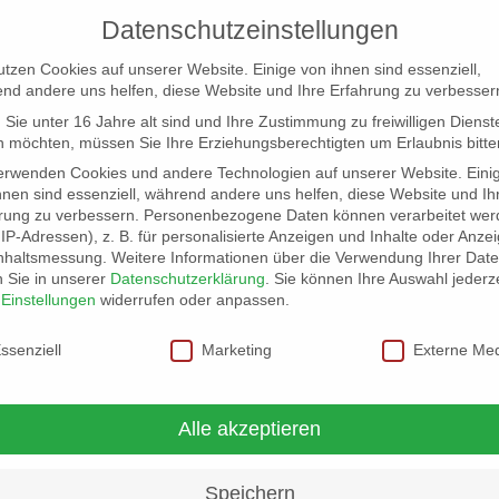
Datenschutzeinstellungen
utzen Cookies auf unserer Website. Einige von ihnen sind essenziell,
nd andere uns helfen, diese Website und Ihre Erfahrung zu verbesser
Sie unter 16 Jahre alt sind und Ihre Zustimmung zu freiwilligen Dienst
 möchten, müssen Sie Ihre Erziehungsberechtigten um Erlaubnis bitte
erwenden Cookies und andere Technologien auf unserer Website. Eini
hnen sind essenziell, während andere uns helfen, diese Website und Ih
rung zu verbessern.
Personenbezogene Daten können verarbeitet wer
NG
LOCATION SCOUT
ELB-LOCATION: PANORAMA LO
. IP-Adressen), z. B. für personalisierte Anzeigen und Inhalte oder Anze
nhaltsmessung.
Weitere Informationen über die Verwendung Ihrer Dat
n Sie in unserer
Datenschutzerklärung
.
Sie können Ihre Auswahl jederze
r
Einstellungen
widerrufen oder anpassen.
schutzeinstellungen
ssenziell
Marketing
Externe Me
Alle akzeptieren
Speichern