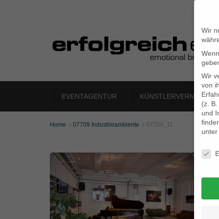
Wir n
währe
Wenn 
geben
Wir v
von i
Erfah
EVENTAGENTUR
KÜNSTLERVERMITTLU
(z. B
und I
finde
Home
07709 Industrieambiente
07709_11


unte
Daten
E