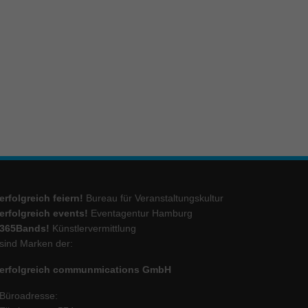
ie
Marketing
ierte
.
Externe Medien
iert.
erfolgreich feiern!
Bureau für Veranstaltungskultur
lte
erfolgreich events!
Eventagentur Hamburg
365Bands!
Künstlervermittlung
sind Marken der:
ressum
erfolgreich communmications GmbH
Büroadresse: