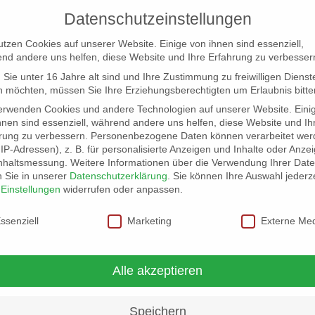
Datenschutzeinstellungen
utzen Cookies auf unserer Website. Einige von ihnen sind essenziell,
nd andere uns helfen, diese Website und Ihre Erfahrung zu verbesser
Sie unter 16 Jahre alt sind und Ihre Zustimmung zu freiwilligen Dienst
 möchten, müssen Sie Ihre Erziehungsberechtigten um Erlaubnis bitte
erwenden Cookies und andere Technologien auf unserer Website. Eini
hnen sind essenziell, während andere uns helfen, diese Website und Ih
rung zu verbessern.
Personenbezogene Daten können verarbeitet wer
NG
LOCATION SCOUT
ELB-LOCATION: PANORAMA LO
. IP-Adressen), z. B. für personalisierte Anzeigen und Inhalte oder Anze
nhaltsmessung.
Weitere Informationen über die Verwendung Ihrer Dat
n Sie in unserer
Datenschutzerklärung
.
Sie können Ihre Auswahl jederze
r
Einstellungen
widerrufen oder anpassen.
schutzeinstellungen
ssenziell
Marketing
Externe Me
Alle akzeptieren
Speichern