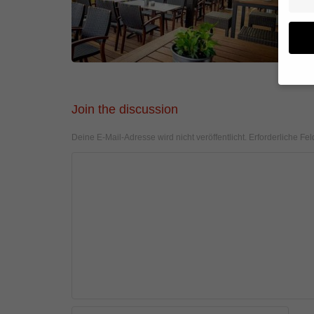
Wenn 
Join the discussion
geben
Deine E-Mail-Adresse wird nicht veröffentlicht.
Erforderliche Fel
Wir v
von i
Erfah
(z. B
und I
finde
Hier 
Einwi
anzei
Al
Daten