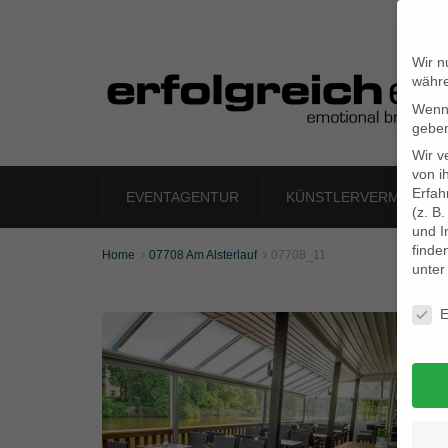
Wir n
währe
Wenn 
geben
Wir v
von i
Erfah
EVENTAGENTUR
KÜNSTLERVERMITTLU
(z. B
und I
finde
Home
07708 Am Alsterlauf
07708_11


unte
Daten
E