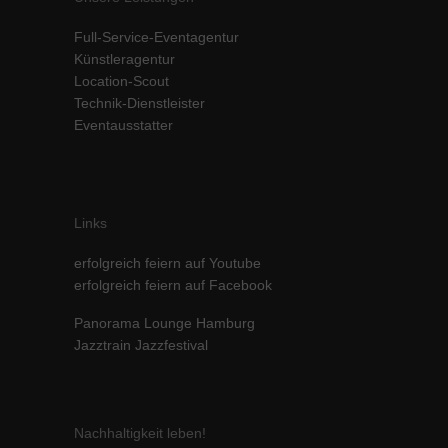
Inhalte von Videoplattformen und Social-Media-Plattformen werden
Full-Service-Eventagentur
standardmäßig blockiert. Wenn Cookies von externen Medien akzeptiert
werden, bedarf der Zugriff auf diese Inhalte keiner manuellen Einwilligung
Künstleragentur
mehr.
Location-Scout
Technik-Dienstleister
Cookie-Informationen anzeigen
Eventausstatter
powered by Borlabs Cookie
Datenschutzerklärung
Impressum
Links
erfolgreich feiern auf Youtube
erfolgreich feiern auf Facebook
Panorama Lounge Hamburg
Jazztrain Jazzfestival
Nachhaltigkeit leben!