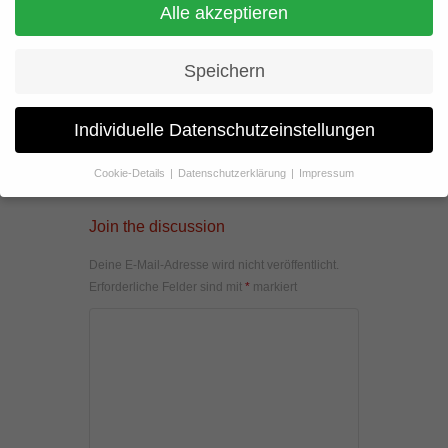
Alle akzeptieren
Speichern
Individuelle Datenschutzeinstellungen
Cookie-Details
Datenschutzerklärung
Impressum
Datenschutzeinstellungen
Join the discussion
Wenn Sie unter 16 Jahre alt sind und Ihre Zustimmung zu
freiwilligen Diensten geben möchten, müssen Sie Ihre
Deine E-Mail-Adresse wird nicht veröffentlicht.
Erziehungsberechtigten um Erlaubnis bitten.
Erforderliche Felder sind mit
*
markiert
Wir verwenden Cookies und andere Technologien auf unserer
Website. Einige von ihnen sind essenziell, während andere uns
helfen, diese Website und Ihre Erfahrung zu verbessern.
Personenbezogene Daten können verarbeitet werden (z. B. IP-
Adressen), z. B. für personalisierte Anzeigen und Inhalte oder
Anzeigen- und Inhaltsmessung.
Weitere Informationen über die
Verwendung Ihrer Daten finden Sie in unserer
Datenschutzerklärung
.
Hier finden Sie eine Übersicht über alle verwendeten Cookies. Sie