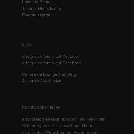
Location-Scout
Inhalte von Videoplattformen und Social-Media-Plattformen werden
Technik-Dienstleister
standardmäßig blockiert. Wenn Cookies von externen Medien akzeptiert
Eventausstatter
werden, bedarf der Zugriff auf diese Inhalte keiner manuellen Einwilligung
mehr.
Cookie-Informationen anzeigen
powered by Borlabs Cookie
Datenschutzerklärung
Impressum
Links
erfolgreich feiern auf Youtube
erfolgreich feiern auf Facebook
Panorama Lounge Hamburg
Jazztrain Jazzfestival
Nachhaltigkeit leben!
erfolgreich events!
fühlt sich seit jeher der
Schonung unserer Umwelt und Natur
verpflichtet. Wir achten bei Planung und