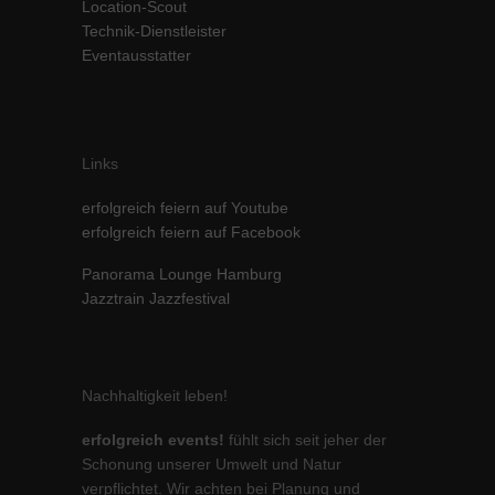
Location-Scout
Inhalte von Videoplattformen und Social-Media-Plattformen werden
Technik-Dienstleister
standardmäßig blockiert. Wenn Cookies von externen Medien akzeptiert
Eventausstatter
werden, bedarf der Zugriff auf diese Inhalte keiner manuellen Einwilligung
mehr.
Cookie-Informationen anzeigen
powered by Borlabs Cookie
Datenschutzerklärung
Impressum
Links
erfolgreich feiern auf Youtube
erfolgreich feiern auf Facebook
Panorama Lounge Hamburg
Jazztrain Jazzfestival
Nachhaltigkeit leben!
erfolgreich events!
fühlt sich seit jeher der
Schonung unserer Umwelt und Natur
verpflichtet. Wir achten bei Planung und