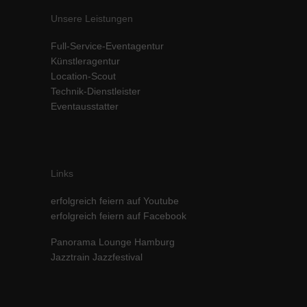
Inhalte von Videoplattformen und Social-Media-Plattformen werden
Unsere Leistungen
standardmäßig blockiert. Wenn Cookies von externen Medien akzeptiert
werden, bedarf der Zugriff auf diese Inhalte keiner manuellen Einwilligung
Full-Service-Eventagentur
mehr.
Künstleragentur
Cookie-Informationen anzeigen
Location-Scout
Technik-Dienstleister
powered by Borlabs Cookie
Datenschutzerklärung
Impressum
Eventausstatter
Links
erfolgreich feiern auf Youtube
erfolgreich feiern auf Facebook
Panorama Lounge Hamburg
Jazztrain Jazzfestival