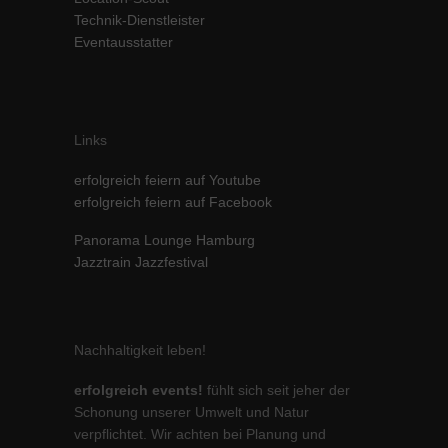
Technik-Dienstleister
Inhalte von Videoplattformen und Social-Media-Plattformen werden
standardmäßig blockiert. Wenn Cookies von externen Medien akzeptiert
Eventausstatter
werden, bedarf der Zugriff auf diese Inhalte keiner manuellen Einwilligung
mehr.
Cookie-Informationen anzeigen
powered by Borlabs Cookie
Datenschutzerklärung
Impressum
Links
erfolgreich feiern auf Youtube
erfolgreich feiern auf Facebook
Panorama Lounge Hamburg
Jazztrain Jazzfestival
Nachhaltigkeit leben!
erfolgreich events!
fühlt sich seit jeher der
Schonung unserer Umwelt und Natur
verpflichtet. Wir achten bei Planung und