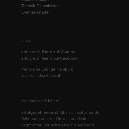
Technik-Dienstleister
Inhalte von Videoplattformen und Social-Media-Plattformen werden
standardmäßig blockiert. Wenn Cookies von externen Medien akzeptiert
Eventausstatter
werden, bedarf der Zugriff auf diese Inhalte keiner manuellen Einwilligung
mehr.
Cookie-Informationen anzeigen
powered by Borlabs Cookie
Datenschutzerklärung
Impressum
Links
erfolgreich feiern auf Youtube
erfolgreich feiern auf Facebook
Panorama Lounge Hamburg
Jazztrain Jazzfestival
Nachhaltigkeit leben!
erfolgreich events!
fühlt sich seit jeher der
Schonung unserer Umwelt und Natur
verpflichtet. Wir achten bei Planung und