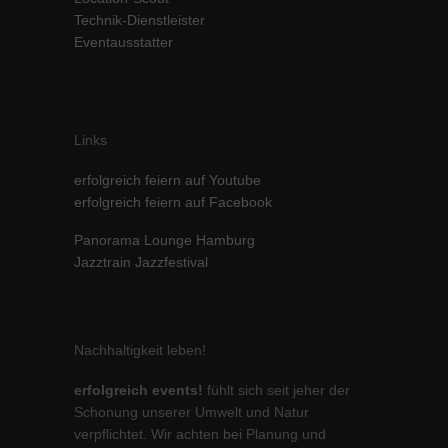
Technik-Dienstleister
Inhalte von Videoplattformen und Social-Media-Plattformen werden
standardmäßig blockiert. Wenn Cookies von externen Medien akzeptiert
Eventausstatter
werden, bedarf der Zugriff auf diese Inhalte keiner manuellen Einwilligung
mehr.
Cookie-Informationen anzeigen
powered by Borlabs Cookie
Datenschutzerklärung
Impressum
Links
erfolgreich feiern auf Youtube
erfolgreich feiern auf Facebook
Panorama Lounge Hamburg
Jazztrain Jazzfestival
Nachhaltigkeit leben!
erfolgreich events!
fühlt sich seit jeher der
Schonung unserer Umwelt und Natur
verpflichtet. Wir achten bei Planung und