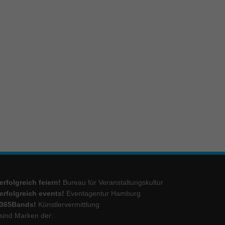
ie
Marketing
ierte
.
Externe Medien
iert.
lte
erfolgreich feiern!
Bureau für Veranstaltungskultur
ressum
erfolgreich events!
Eventagentur Hamburg
365Bands!
Künstlervermittlung
sind Marken der: