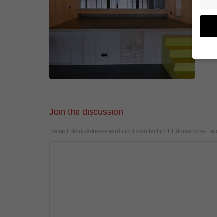
Wenn 
geben
Wir v
von i
Join the discussion
Erfah
(z. B
Deine E-Mail-Adresse wird nicht veröffentlicht.
Erforderliche Fel
und I
finde
Hier 
Einwi
anzei
Al
Daten