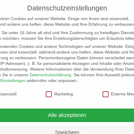
Datenschutzeinstellungen
utzen Cookies auf unserer Website. Einige von ihnen sind essenziell,
nd andere uns helfen, diese Website und Ihre Erfahrung zu verbesser
Sie unter 16 Jahre alt sind und Ihre Zustimmung zu freiwilligen Dienst
 möchten, müssen Sie Ihre Erziehungsberechtigten um Erlaubnis bitte
erwenden Cookies und andere Technologien auf unserer Website. Eini
hnen sind essenziell, während andere uns helfen, diese Website und Ih
rung zu verbessern.
Personenbezogene Daten können verarbeitet wer
NG
LOCATION SCOUT
ELB-LOCATION: PANORAMA LO
. IP-Adressen), z. B. für personalisierte Anzeigen und Inhalte oder Anze
nhaltsmessung.
Weitere Informationen über die Verwendung Ihrer Dat
n Sie in unserer
Datenschutzerklärung
.
Sie können Ihre Auswahl jederze
r
Einstellungen
widerrufen oder anpassen.
schutzeinstellungen
ssenziell
Marketing
Externe Me
Alle akzeptieren
Speichern