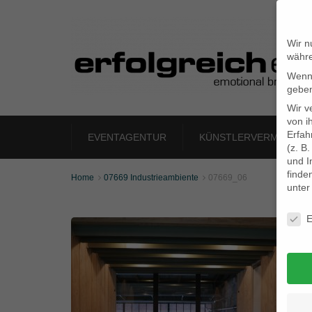
Wir n
währe
Wenn 
geben
Wir v
von i
Erfah
EVENTAGENTUR
KÜNSTLERVERMITTLU
(z. B
und I
finde
Home
07669 Industrieambiente
07669_06


unte
Daten
E