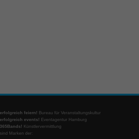
ie
Marketing
ierte
.
Externe Medien
iert.
lte
erfolgreich feiern!
Bureau für Veranstaltungskultur
ressum
erfolgreich events!
Eventagentur Hamburg
365Bands!
Künstlervermittlung
sind Marken der: