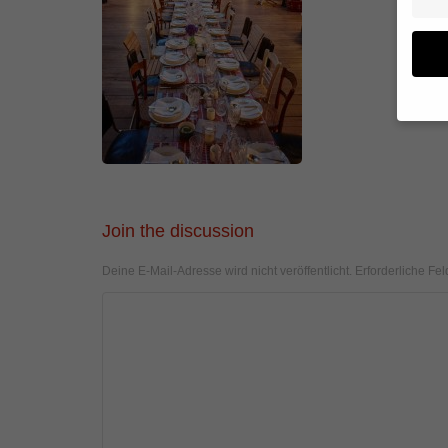
Wenn 
geben
Wir v
von i
Join the discussion
Erfah
(z. B
Deine E-Mail-Adresse wird nicht veröffentlicht.
Erforderliche Fel
und I
finde
Hier 
Einwi
anzei
Al
Daten