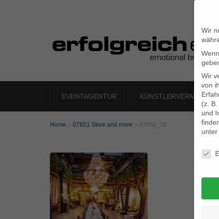
Wir n
währe
Wenn 
geben
Wir v
von i
Erfah
EVENTAGENTUR
KÜNSTLERVERMITTLU
(z. B
und I
finde
Home
07651 Store and more
07651_18


unte
Daten
E