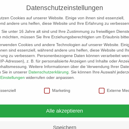
Datenschutzeinstellungen
utzen Cookies auf unserer Website. Einige von ihnen sind essenziell,
nd andere uns helfen, diese Website und Ihre Erfahrung zu verbesser
Sie unter 16 Jahre alt sind und Ihre Zustimmung zu freiwilligen Dienst
 möchten, müssen Sie Ihre Erziehungsberechtigten um Erlaubnis bitte
erwenden Cookies und andere Technologien auf unserer Website. Eini
hnen sind essenziell, während andere uns helfen, diese Website und Ih
rung zu verbessern.
Personenbezogene Daten können verarbeitet wer
NG
LOCATION SCOUT
ELB-LOCATION: PANORAMA LO
. IP-Adressen), z. B. für personalisierte Anzeigen und Inhalte oder Anze
nhaltsmessung.
Weitere Informationen über die Verwendung Ihrer Dat
n Sie in unserer
Datenschutzerklärung
.
Sie können Ihre Auswahl jederze
r
Einstellungen
widerrufen oder anpassen.
schutzeinstellungen
ssenziell
Marketing
Externe Me
Alle akzeptieren
Speichern