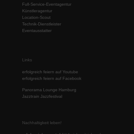
Full-Service-Eventagentur
Inhalte von Videoplattformen und Social-Media-Plattformen werden
Künstleragentur
standardmäßig blockiert. Wenn Cookies von externen Medien akzeptiert
werden, bedarf der Zugriff auf diese Inhalte keiner manuellen Einwilligung
Location-Scout
mehr.
Technik-Dienstleister
Eventausstatter
Cookie-Informationen anzeigen
powered by Borlabs Cookie
Datenschutzerklärung
Impressum
Links
erfolgreich feiern auf Youtube
erfolgreich feiern auf Facebook
Panorama Lounge Hamburg
Jazztrain Jazzfestival
Nachhaltigkeit leben!