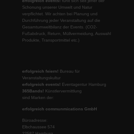
erfolgreich events!
fühlt sich seit jeher der
Schonung unserer Umwelt und Natur
verpflichtet. Wir achten bei Planung und
Durchführung jeder Veranstaltung auf die
Gesamtumweltbilanz der Events. (CO2-
Fußabdruck, Return, Müllvermeidung, Auswahl
Produkte, Transportmittel etc.)
erfolgreich feiern!
Bureau für
Veranstaltungskultur
erfolgreich events!
Eventagentur Hamburg
365Bands!
Künstlervermittlung
sind Marken der:
erfolgreich communmications GmbH
Büroadresse:
Elbchaussee 574
22587 Hamburg