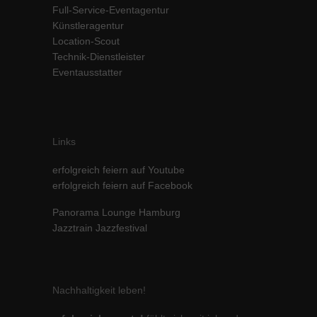
Full-Service-Eventagentur
Inhalte von Videoplattformen und Social-Media-Plattformen werden
Künstleragentur
standardmäßig blockiert. Wenn Cookies von externen Medien akzeptiert
werden, bedarf der Zugriff auf diese Inhalte keiner manuellen Einwilligung
Location-Scout
mehr.
Technik-Dienstleister
Eventausstatter
Cookie-Informationen anzeigen
powered by Borlabs Cookie
Datenschutzerklärung
Impressum
Links
erfolgreich feiern auf Youtube
erfolgreich feiern auf Facebook
Panorama Lounge Hamburg
Jazztrain Jazzfestival
Nachhaltigkeit leben!