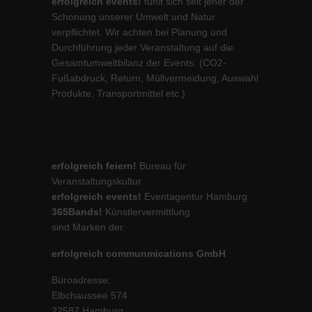
erfolgreich events!
fühlt sich seit jeher der
Schonung unserer Umwelt und Natur
verpflichtet. Wir achten bei Planung und
Durchführung jeder Veranstaltung auf die
Gesamtumweltbilanz der Events. (CO2-
Fußabdruck, Return, Müllvermeidung, Auswahl
Produkte, Transportmittel etc.)
erfolgreich feiern!
Bureau für
Veranstaltungskultur
erfolgreich events!
Eventagentur Hamburg
365Bands!
Künstlervermittlung
sind Marken der:
erfolgreich communmications GmbH
Büroadresse:
Elbchaussee 574
22587 Hamburg