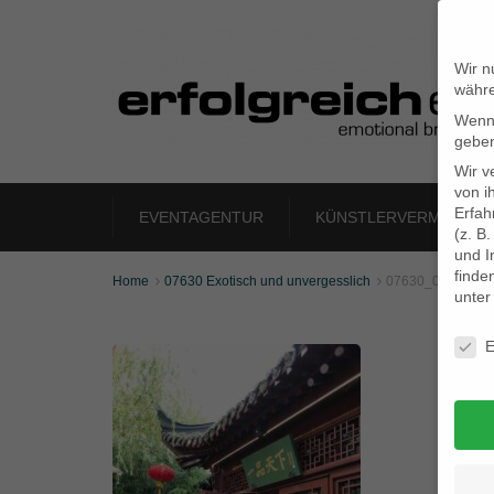
Wir n
währe
Wenn 
geben
Wir v
von i
Erfah
EVENTAGENTUR
KÜNSTLERVERMITTLU
(z. B
und I
finde
Home
07630 Exotisch und unvergesslich
07630_01


unte
Daten
E