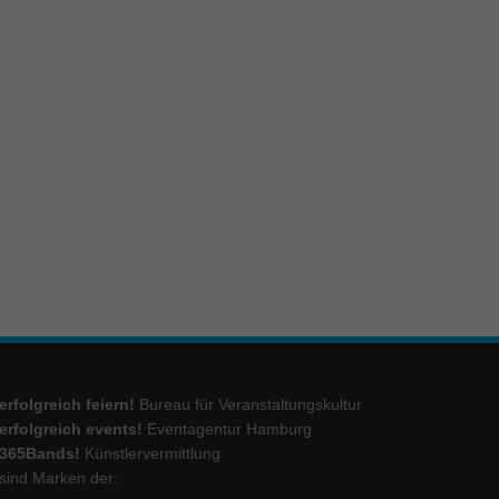
ie
Marketing
ierte
.
Externe Medien
iert.
lte
erfolgreich feiern!
Bureau für Veranstaltungskultur
ressum
erfolgreich events!
Eventagentur Hamburg
365Bands!
Künstlervermittlung
sind Marken der: