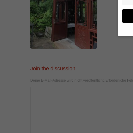
Wenn 
geben
Wir v
von i
Join the discussion
Erfah
(z. B
Deine E-Mail-Adresse wird nicht veröffentlicht.
Erforderliche Fel
und I
finde
Hier 
Einwi
anzei
Al
Daten