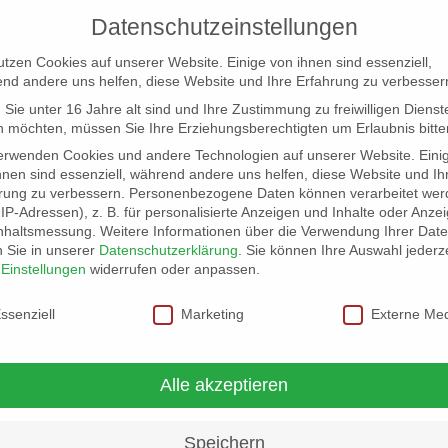
Datenschutzeinstellungen
utzen Cookies auf unserer Website. Einige von ihnen sind essenziell,
nd andere uns helfen, diese Website und Ihre Erfahrung zu verbesser
Sie unter 16 Jahre alt sind und Ihre Zustimmung zu freiwilligen Dienst
 möchten, müssen Sie Ihre Erziehungsberechtigten um Erlaubnis bitte
erwenden Cookies und andere Technologien auf unserer Website. Eini
hnen sind essenziell, während andere uns helfen, diese Website und Ih
rung zu verbessern.
Personenbezogene Daten können verarbeitet wer
NG
LOCATION SCOUT
ELB-LOCATION: PANORAMA LO
. IP-Adressen), z. B. für personalisierte Anzeigen und Inhalte oder Anze
nhaltsmessung.
Weitere Informationen über die Verwendung Ihrer Dat
n Sie in unserer
Datenschutzerklärung
.
Sie können Ihre Auswahl jederze
r
Einstellungen
widerrufen oder anpassen.
schutzeinstellungen
ssenziell
Marketing
Externe Me
Alle akzeptieren
Speichern