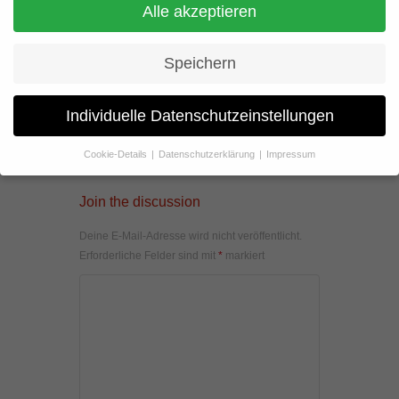
Alle akzeptieren
Speichern
Individuelle Datenschutzeinstellungen
Cookie-Details
Datenschutzerklärung
Impressum
Datenschutzeinstellungen
Join the discussion
Wenn Sie unter 16 Jahre alt sind und Ihre Zustimmung zu
freiwilligen Diensten geben möchten, müssen Sie Ihre
Deine E-Mail-Adresse wird nicht veröffentlicht.
Erziehungsberechtigten um Erlaubnis bitten.
Erforderliche Felder sind mit
*
markiert
Wir verwenden Cookies und andere Technologien auf unserer
Website. Einige von ihnen sind essenziell, während andere uns
helfen, diese Website und Ihre Erfahrung zu verbessern.
Personenbezogene Daten können verarbeitet werden (z. B. IP-
Adressen), z. B. für personalisierte Anzeigen und Inhalte oder
Anzeigen- und Inhaltsmessung.
Weitere Informationen über die
Verwendung Ihrer Daten finden Sie in unserer
Datenschutzerklärung
.
Hier finden Sie eine Übersicht über alle verwendeten Cookies. Sie