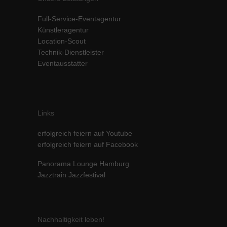
Inhalte von Videoplattformen und Social-Media-Plattformen werden
Full-Service-Eventagentur
standardmäßig blockiert. Wenn Cookies von externen Medien akzeptiert
werden, bedarf der Zugriff auf diese Inhalte keiner manuellen Einwilligung
Künstleragentur
mehr.
Location-Scout
Technik-Dienstleister
Cookie-Informationen anzeigen
Eventausstatter
powered by Borlabs Cookie
Datenschutzerklärung
Impressum
Links
erfolgreich feiern auf Youtube
erfolgreich feiern auf Facebook
Panorama Lounge Hamburg
Jazztrain Jazzfestival
Nachhaltigkeit leben!