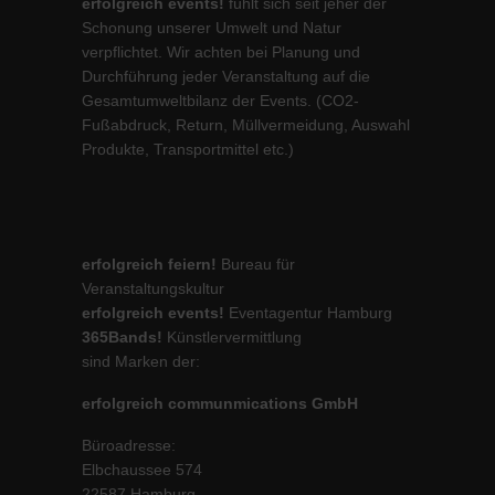
erfolgreich events!
fühlt sich seit jeher der
Schonung unserer Umwelt und Natur
verpflichtet. Wir achten bei Planung und
Durchführung jeder Veranstaltung auf die
Gesamtumweltbilanz der Events. (CO2-
Fußabdruck, Return, Müllvermeidung, Auswahl
Produkte, Transportmittel etc.)
erfolgreich feiern!
Bureau für
Veranstaltungskultur
erfolgreich events!
Eventagentur Hamburg
365Bands!
Künstlervermittlung
sind Marken der:
erfolgreich communmications GmbH
Büroadresse:
Elbchaussee 574
22587 Hamburg