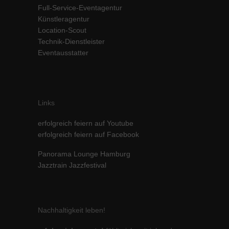
Full-Service-Eventagentur
Inhalte von Videoplattformen und Social-Media-Plattformen werden
Künstleragentur
standardmäßig blockiert. Wenn Cookies von externen Medien akzeptiert
werden, bedarf der Zugriff auf diese Inhalte keiner manuellen Einwilligung
Location-Scout
mehr.
Technik-Dienstleister
Eventausstatter
Cookie-Informationen anzeigen
powered by Borlabs Cookie
Datenschutzerklärung
Impressum
Links
erfolgreich feiern auf Youtube
erfolgreich feiern auf Facebook
Panorama Lounge Hamburg
Jazztrain Jazzfestival
Nachhaltigkeit leben!