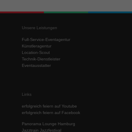
Inhalte von Videoplattformen und Social-Media-Plattformen werden
standardmäßig blockiert. Wenn Cookies von externen Medien akzeptiert
werden, bedarf der Zugriff auf diese Inhalte keiner manuellen Einwilligung
mehr.
Unsere Leistungen
Cookie-Informationen anzeigen
Full-Service-Eventagentur
powered by Borlabs Cookie
Datenschutzerklärung
Impressum
Künstleragentur
Location-Scout
Technik-Dienstleister
Eventausstatter
Links
erfolgreich feiern auf Youtube
erfolgreich feiern auf Facebook
Panorama Lounge Hamburg
Jazztrain Jazzfestival