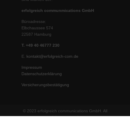
erfolgreich communmications GmbH
Büroadresse:
Elbchaussee 574
22587 Hamburg
T. +49 40 46777 230
E.
kontakt@erfolgreich-com.de
Impressum
Datenschutzerklärung
Versicherungsbestätigung
© 2023 erfolgreich communications GmbH. All
rights reserved.