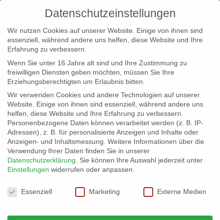
Datenschutzeinstellungen
Wir nutzen Cookies auf unserer Website. Einige von ihnen sind
essenziell, während andere uns helfen, diese Website und Ihre
Erfahrung zu verbessern.
Wenn Sie unter 16 Jahre alt sind und Ihre Zustimmung zu
freiwilligen Diensten geben möchten, müssen Sie Ihre
Erziehungsberechtigten um Erlaubnis bitten.
Wir verwenden Cookies und andere Technologien auf unserer
info@erfolgreich-events.de
Website. Einige von ihnen sind essenziell, während andere uns
helfen, diese Website und Ihre Erfahrung zu verbessern.
+4940 46 777 230
Personenbezogene Daten können verarbeitet werden (z. B. IP-
Adressen), z. B. für personalisierte Anzeigen und Inhalte oder
Anzeigen- und Inhaltsmessung.
Weitere Informationen über die
Verwendung Ihrer Daten finden Sie in unserer
Datenschutzerklärung
.
Sie können Ihre Auswahl jederzeit unter
Einstellungen
widerrufen oder anpassen.
Home
07072 Terminal als Eventfläche


Datenschutzeinstellungen
07072_gr_001
Essenziell
Marketing
Externe Medien