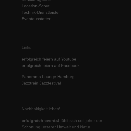
Location-Scout
Inhalte von Videoplattformen und Social-Media-Plattformen werden
standardmäßig blockiert. Wenn Cookies von externen Medien akzeptiert
Technik-Dienstleister
werden, bedarf der Zugriff auf diese Inhalte keiner manuellen Einwilligung
Eventausstatter
mehr.
Cookie-Informationen anzeigen
powered by Borlabs Cookie
Datenschutzerklärung
Impressum
Links
erfolgreich feiern auf Youtube
erfolgreich feiern auf Facebook
Panorama Lounge Hamburg
Jazztrain Jazzfestival
Nachhaltigkeit leben!
erfolgreich events!
fühlt sich seit jeher der
Schonung unserer Umwelt und Natur