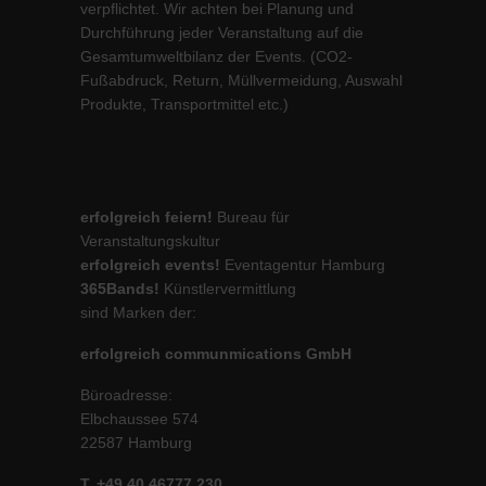
verpflichtet. Wir achten bei Planung und
Durchführung jeder Veranstaltung auf die
Gesamtumweltbilanz der Events. (CO2-
Fußabdruck, Return, Müllvermeidung, Auswahl
Produkte, Transportmittel etc.)
erfolgreich feiern!
Bureau für
Veranstaltungskultur
erfolgreich events!
Eventagentur Hamburg
365Bands!
Künstlervermittlung
sind Marken der:
erfolgreich communmications GmbH
Büroadresse:
Elbchaussee 574
22587 Hamburg
T. +49 40 46777 230