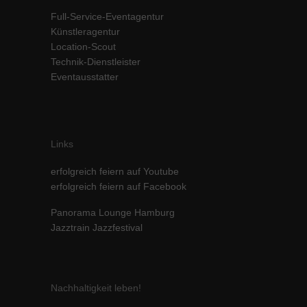
Inhalte von Videoplattformen und Social-Media-Plattformen werden
Full-Service-Eventagentur
standardmäßig blockiert. Wenn Cookies von externen Medien akzeptiert
Künstleragentur
werden, bedarf der Zugriff auf diese Inhalte keiner manuellen Einwilligung
Location-Scout
mehr.
Technik-Dienstleister
Cookie-Informationen anzeigen
Eventausstatter
powered by Borlabs Cookie
Datenschutzerklärung
Impressum
Links
erfolgreich feiern auf Youtube
erfolgreich feiern auf Facebook
Panorama Lounge Hamburg
Jazztrain Jazzfestival
Nachhaltigkeit leben!