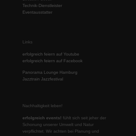
Technik-Dienstleister
Inhalte von Videoplattformen und Social-Media-Plattformen werden
Eventausstatter
standardmäßig blockiert. Wenn Cookies von externen Medien akzeptiert
werden, bedarf der Zugriff auf diese Inhalte keiner manuellen Einwilligung
mehr.
Cookie-Informationen anzeigen
powered by Borlabs Cookie
Datenschutzerklärung
Impressum
Links
erfolgreich feiern auf Youtube
erfolgreich feiern auf Facebook
Panorama Lounge Hamburg
Jazztrain Jazzfestival
Nachhaltigkeit leben!
erfolgreich events!
fühlt sich seit jeher der
Schonung unserer Umwelt und Natur
verpflichtet. Wir achten bei Planung und