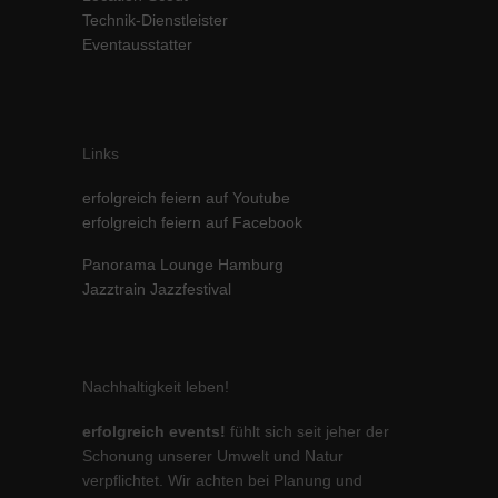
Technik-Dienstleister
Inhalte von Videoplattformen und Social-Media-Plattformen werden
Eventausstatter
standardmäßig blockiert. Wenn Cookies von externen Medien akzeptiert
werden, bedarf der Zugriff auf diese Inhalte keiner manuellen Einwilligung
mehr.
Cookie-Informationen anzeigen
powered by Borlabs Cookie
Datenschutzerklärung
Impressum
Links
erfolgreich feiern auf Youtube
erfolgreich feiern auf Facebook
Panorama Lounge Hamburg
Jazztrain Jazzfestival
Nachhaltigkeit leben!
erfolgreich events!
fühlt sich seit jeher der
Schonung unserer Umwelt und Natur
verpflichtet. Wir achten bei Planung und