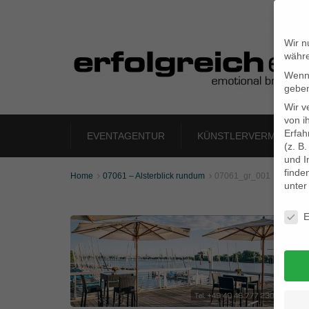
Wir n
währe
Wenn 
geben
Wir v
von i
Erfah
EVENTAGENTUR
KÜNSTLERVERMITTLU
(z. B
und I
finde
Home
07061 – Alsterblick rundum
07061_gr_001


unte
Daten
E