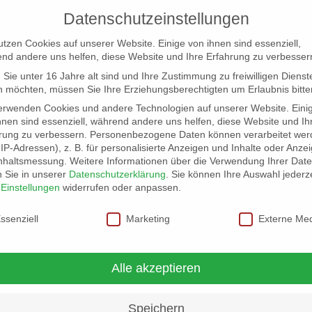
Datenschutzeinstellungen
utzen Cookies auf unserer Website. Einige von ihnen sind essenziell,
nd andere uns helfen, diese Website und Ihre Erfahrung zu verbesser
Sie unter 16 Jahre alt sind und Ihre Zustimmung zu freiwilligen Dienst
 möchten, müssen Sie Ihre Erziehungsberechtigten um Erlaubnis bitte
erwenden Cookies und andere Technologien auf unserer Website. Eini
hnen sind essenziell, während andere uns helfen, diese Website und Ih
rung zu verbessern.
Personenbezogene Daten können verarbeitet wer
NG
LOCATION SCOUT
ELB-LOCATION: PANORAMA LO
. IP-Adressen), z. B. für personalisierte Anzeigen und Inhalte oder Anze
nhaltsmessung.
Weitere Informationen über die Verwendung Ihrer Dat
n Sie in unserer
Datenschutzerklärung
.
Sie können Ihre Auswahl jederze
r
Einstellungen
widerrufen oder anpassen.
schutzeinstellungen
ssenziell
Marketing
Externe Me
Alle akzeptieren
Speichern