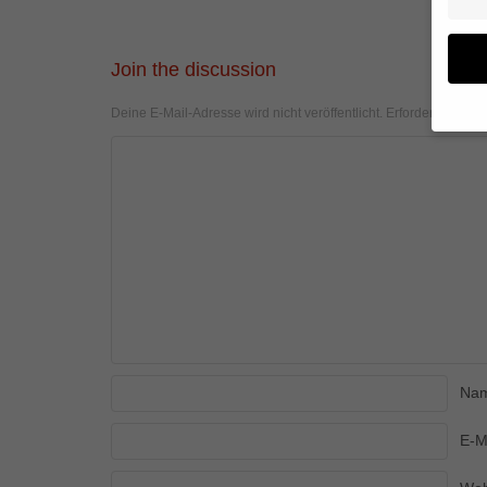
Join the discussion
Deine E-Mail-Adresse wird nicht veröffentlicht.
Erforderliche Fel
Wenn 
geben
Wir v
von i
Erfah
(z. B
und I
finde
Hier 
Einwi
anzei
Na
Al
E-M
Daten