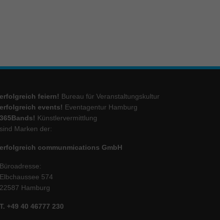
ie
Marketing
ierte
.
erfolgreich feiern!
Bureau für Veranstaltungskultur
erfolgreich events!
Eventagentur Hamburg
365Bands!
Künstlervermittlung
Externe Medien
sind Marken der:
iert.
lte
erfolgreich communmications GmbH
Büroadresse:
Elbchaussee 574
ressum
22587 Hamburg
T. +49 40 46777 230