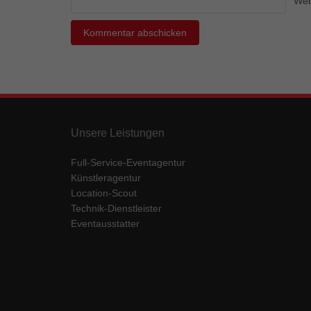
Web
Ess
Essen
Funkt
Mar
Marke
Werbu
Unsere Leistungen
Full-Service-Eventagentur
Ext
Künstleragentur
Location-Scout
Inhal
Wenn 
Technik-Dienstleister
keine
Eventausstatter
pow