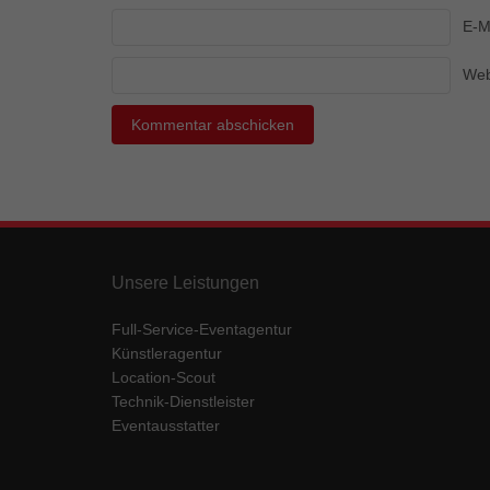
Ess
E-M
Essen
Funkt
Web
Mar
Marke
Werbu
Ext
Unsere Leistungen
Inhal
Wenn 
Full-Service-Eventagentur
keine
Künstleragentur
Location-Scout
Technik-Dienstleister
pow
Eventausstatter