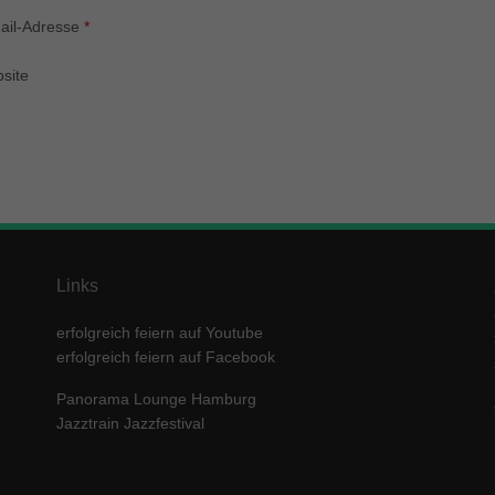
enziell (1)
ail-Adresse
*
zielle Cookies ermöglichen grundlegende Funktionen und sind für die einwandfre
ion der Website erforderlich.
site
Cookie-Informationen anzeigen
keting (1)
ting-Cookies werden von Drittanbietern oder Publishern verwendet, um personalis
ng anzuzeigen. Sie tun dies, indem sie Besucher über Websites hinweg verfolgen
Cookie-Informationen anzeigen
erne Medien (5)
Links
te von Videoplattformen und Social-Media-Plattformen werden standardmäßig block
Cookies von externen Medien akzeptiert werden, bedarf der Zugriff auf diese Inha
erfolgreich feiern auf Youtube
r manuellen Einwilligung mehr.
erfolgreich feiern auf Facebook
Cookie-Informationen anzeigen
Panorama Lounge Hamburg
ered by Borlabs Cookie
Datenschutzerklärung
Imp
Jazztrain Jazzfestival