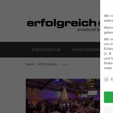
Wir n
währe
Wenn 
geben
Wir v
von i
Erfah
EVENTAGENTUR
KÜNSTLERVERMITTLU
(z. B
und I
finde
Home
07057 | Arena
Arena


unte
Daten
E