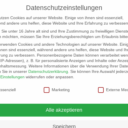
Datenschutzeinstellungen
utzen Cookies auf unserer Website. Einige von ihnen sind essenziell,
nd andere uns helfen, diese Website und Ihre Erfahrung zu verbesser
Sie unter 16 Jahre alt sind und Ihre Zustimmung zu freiwilligen Dienst
 möchten, müssen Sie Ihre Erziehungsberechtigten um Erlaubnis bitte
erwenden Cookies und andere Technologien auf unserer Website. Eini
hnen sind essenziell, während andere uns helfen, diese Website und Ih
rung zu verbessern.
Personenbezogene Daten können verarbeitet wer
NG
LOCATION SCOUT
ELB-LOCATION: PANORAMA LO
. IP-Adressen), z. B. für personalisierte Anzeigen und Inhalte oder Anze
nhaltsmessung.
Weitere Informationen über die Verwendung Ihrer Dat
n Sie in unserer
Datenschutzerklärung
.
Sie können Ihre Auswahl jederze
r
Einstellungen
widerrufen oder anpassen.
schutzeinstellungen
ssenziell
Marketing
Externe Me
Alle akzeptieren
Speichern