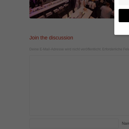
Join the discussion
Wenn 
geben
Deine E-Mail-Adresse wird nicht veröffentlicht.
Erforderliche Fel
Wir v
von i
Erfah
(z. B
und I
finde
Hier 
Einwi
anzei
Al
Na
Daten