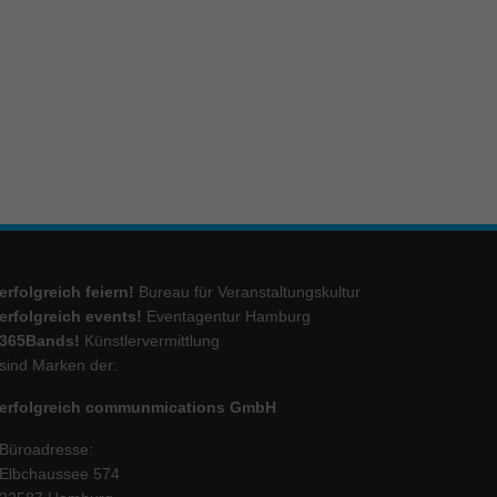
ie
Marketing
ierte
.
Externe Medien
erfolgreich feiern!
Bureau für Veranstaltungskultur
iert.
erfolgreich events!
Eventagentur Hamburg
lte
365Bands!
Künstlervermittlung
sind Marken der:
erfolgreich communmications GmbH
ressum
Büroadresse:
Elbchaussee 574