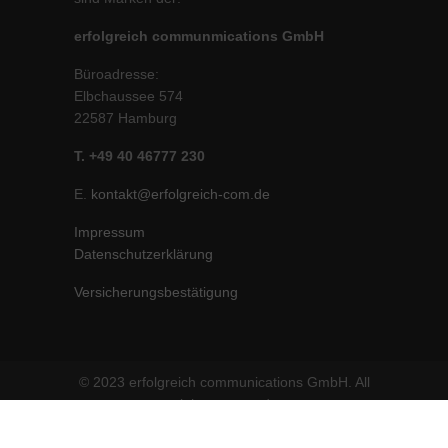
erfolgreich communmications GmbH
Büroadresse:
Elbchaussee 574
22587 Hamburg
T. +49 40 46777 230
E.
kontakt@erfolgreich-com.de
Impressum
Datenschutzerklärung
Versicherungsbestätigung
© 2023 erfolgreich communications GmbH. All
rights reserved.