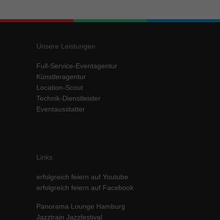
Inhalte von Videoplattformen und Social-Media-Plattformen werden
standardmäßig blockiert. Wenn Cookies von externen Medien akzeptiert
werden, bedarf der Zugriff auf diese Inhalte keiner manuellen Einwilligung
mehr.
Unsere Leistungen
Cookie-Informationen anzeigen
Full-Service-Eventagentur
powered by Borlabs Cookie
Datenschutzerklärung
Impressum
Künstleragentur
Location-Scout
Technik-Dienstleister
Eventausstatter
Links
erfolgreich feiern auf Youtube
erfolgreich feiern auf Facebook
Panorama Lounge Hamburg
Jazztrain Jazzfestival