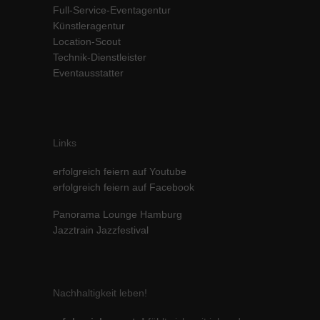
Full-Service-Eventagentur
Inhalte von Videoplattformen und Social-Media-Plattformen werden
Künstleragentur
standardmäßig blockiert. Wenn Cookies von externen Medien akzeptiert
werden, bedarf der Zugriff auf diese Inhalte keiner manuellen Einwilligung
Location-Scout
mehr.
Technik-Dienstleister
Eventausstatter
Cookie-Informationen anzeigen
powered by Borlabs Cookie
Datenschutzerklärung
Impressum
Links
erfolgreich feiern auf Youtube
erfolgreich feiern auf Facebook
Panorama Lounge Hamburg
Jazztrain Jazzfestival
Nachhaltigkeit leben!