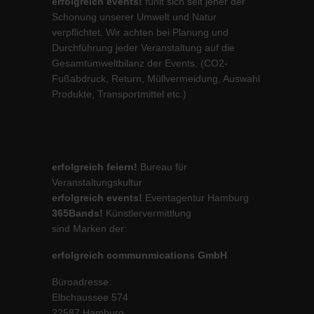
erfolgreich events!
fühlt sich seit jeher der
Schonung unserer Umwelt und Natur
verpflichtet. Wir achten bei Planung und
Durchführung jeder Veranstaltung auf die
Gesamtumweltbilanz der Events. (CO2-
Fußabdruck, Return, Müllvermeidung, Auswahl
Produkte, Transportmittel etc.)
erfolgreich feiern!
Bureau für
Veranstaltungskultur
erfolgreich events!
Eventagentur Hamburg
365Bands!
Künstlervermittlung
sind Marken der:
erfolgreich communmications GmbH
Büroadresse:
Elbchaussee 574
22587 Hamburg