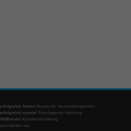
ie
Marketing
ierte
.
Externe Medien
iert.
lte
erfolgreich feiern!
Bureau für Veranstaltungskultur
ressum
erfolgreich events!
Eventagentur Hamburg
365Bands!
Künstlervermittlung
sind Marken der: