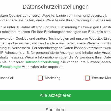
Datenschutzeinstellungen
utzen Cookies auf unserer Website. Einige von ihnen sind essenziell,
nd andere uns helfen, diese Website und Ihre Erfahrung zu verbesser
Sie unter 16 Jahre alt sind und Ihre Zustimmung zu freiwilligen Dienst
 möchten, müssen Sie Ihre Erziehungsberechtigten um Erlaubnis bitte
erwenden Cookies und andere Technologien auf unserer Website. Eini
hnen sind essenziell, während andere uns helfen, diese Website und Ih
rung zu verbessern.
Personenbezogene Daten können verarbeitet wer
NG
LOCATION SCOUT
ELB-LOCATION: PANORAMA LO
. IP-Adressen), z. B. für personalisierte Anzeigen und Inhalte oder Anze
nhaltsmessung.
Weitere Informationen über die Verwendung Ihrer Dat
n Sie in unserer
Datenschutzerklärung
.
Sie können Ihre Auswahl jederze
r
Einstellungen
widerrufen oder anpassen.
schutzeinstellungen
ssenziell
Marketing
Externe Me
Alle akzeptieren
Speichern