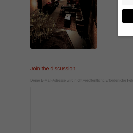
Wenn 
geben
Wir v
von i
Join the discussion
Erfah
(z. B
Deine E-Mail-Adresse wird nicht veröffentlicht.
Erforderliche Fel
und I
finde
Hier 
Einwi
anzei
Al
Daten