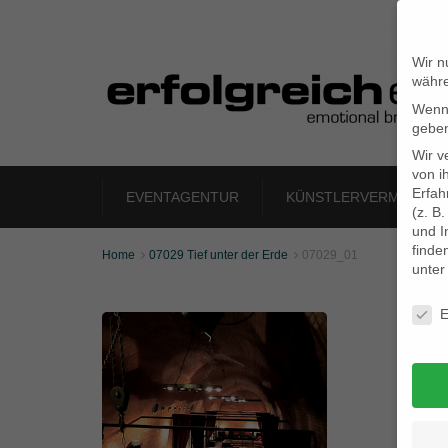
Wir n
währe
Wenn 
geben
Wir v
von i
Erfah
EVENTAGENTUR
KÜNSTLERVERMITTLU
(z. B
und I
finde
Home
07029 Tief unter der Erde
07029_01


unte
Daten
E