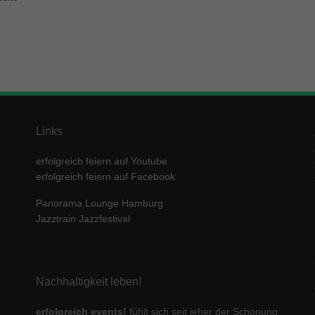
enziell (1)
zielle Cookies ermöglichen grundlegende Funktionen und sind für die einwandfre
ion der Website erforderlich.
Cookie-Informationen anzeigen
keting (1)
ting-Cookies werden von Drittanbietern oder Publishern verwendet, um personalis
ng anzuzeigen. Sie tun dies, indem sie Besucher über Websites hinweg verfolgen
Links
Cookie-Informationen anzeigen
erfolgreich feiern auf Youtube
erne Medien (5)
erfolgreich feiern auf Facebook
te von Videoplattformen und Social-Media-Plattformen werden standardmäßig block
Panorama Lounge Hamburg
Cookies von externen Medien akzeptiert werden, bedarf der Zugriff auf diese Inha
Jazztrain Jazzfestival
r manuellen Einwilligung mehr.
Cookie-Informationen anzeigen
ered by Borlabs Cookie
Datenschutzerklärung
Imp
Nachhaltigkeit leben!
erfolgreich events!
fühlt sich seit jeher der Schonung