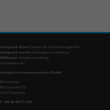
ie
Marketing
ierte
.
erfolgreich feiern!
Bureau für Veranstaltungskultur
erfolgreich events!
Eventagentur Hamburg
365Bands!
Künstlervermittlung
Externe Medien
sind Marken der:
iert.
erfolgreich communmications GmbH
lte
Büroadresse:
Elbchaussee 574
ressum
22587 Hamburg
T. +49 40 46777 230