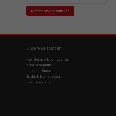
Ess
Essen
Funkt
Mar
Marke
Werbu
Unsere Leistungen
Full-Service-Eventagentur
Ext
Künstleragentur
Location-Scout
Inhal
Technik-Dienstleister
Wenn 
keine
Eventausstatter
pow