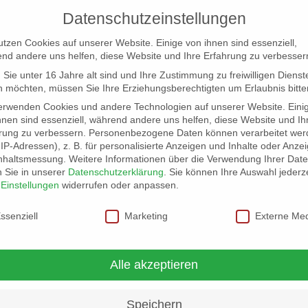
Datenschutzeinstellungen
utzen Cookies auf unserer Website. Einige von ihnen sind essenziell,
nd andere uns helfen, diese Website und Ihre Erfahrung zu verbesser
Sie unter 16 Jahre alt sind und Ihre Zustimmung zu freiwilligen Dienst
 möchten, müssen Sie Ihre Erziehungsberechtigten um Erlaubnis bitte
erwenden Cookies und andere Technologien auf unserer Website. Eini
hnen sind essenziell, während andere uns helfen, diese Website und Ih
rung zu verbessern.
Personenbezogene Daten können verarbeitet wer
NG
LOCATION SCOUT
ELB-LOCATION: PANORAMA LO
. IP-Adressen), z. B. für personalisierte Anzeigen und Inhalte oder Anze
nhaltsmessung.
Weitere Informationen über die Verwendung Ihrer Dat
n Sie in unserer
Datenschutzerklärung
.
Sie können Ihre Auswahl jederze
r
Einstellungen
widerrufen oder anpassen.
schutzeinstellungen
ssenziell
Marketing
Externe Me
Alle akzeptieren
Speichern