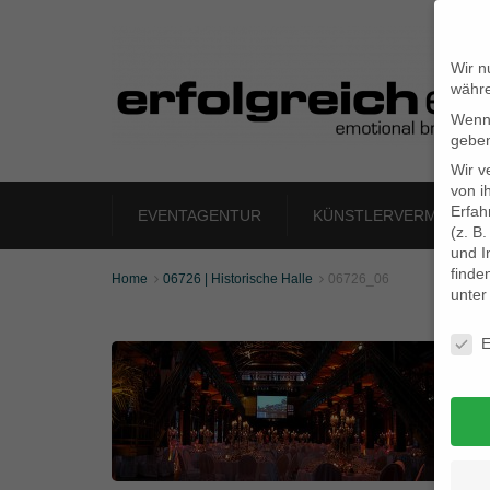
Wir n
währe
Wenn 
geben
Wir v
von i
Erfah
EVENTAGENTUR
KÜNSTLERVERMITTLU
(z. B
und I
finde
Home
06726 | Historische Halle
06726_06


unte
Daten
E