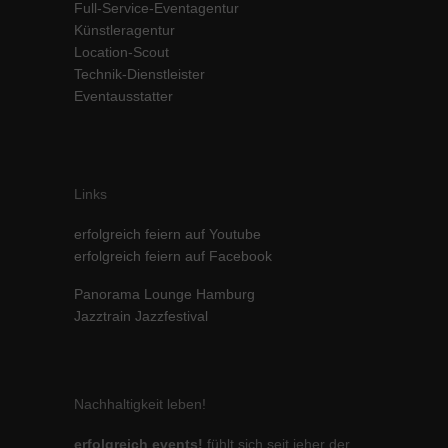
Full-Service-Eventagentur
Inhalte von Videoplattformen und Social-Media-Plattformen werden
Künstleragentur
standardmäßig blockiert. Wenn Cookies von externen Medien akzeptiert
Location-Scout
werden, bedarf der Zugriff auf diese Inhalte keiner manuellen Einwilligung
Technik-Dienstleister
mehr.
Eventausstatter
Cookie-Informationen anzeigen
powered by Borlabs Cookie
Datenschutzerklärung
Impressum
Links
erfolgreich feiern auf Youtube
erfolgreich feiern auf Facebook
Panorama Lounge Hamburg
Jazztrain Jazzfestival
Nachhaltigkeit leben!
erfolgreich events!
fühlt sich seit jeher der