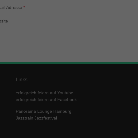
enziell (1)
ail-Adresse
*
zielle Cookies ermöglichen grundlegende Funktionen und sind für die einwandfre
ion der Website erforderlich.
site
Cookie-Informationen anzeigen
keting (1)
ting-Cookies werden von Drittanbietern oder Publishern verwendet, um personalis
ng anzuzeigen. Sie tun dies, indem sie Besucher über Websites hinweg verfolgen
Cookie-Informationen anzeigen
erne Medien (5)
Links
te von Videoplattformen und Social-Media-Plattformen werden standardmäßig block
Cookies von externen Medien akzeptiert werden, bedarf der Zugriff auf diese Inha
erfolgreich feiern auf Youtube
r manuellen Einwilligung mehr.
erfolgreich feiern auf Facebook
Cookie-Informationen anzeigen
Panorama Lounge Hamburg
ered by Borlabs Cookie
Datenschutzerklärung
Imp
Jazztrain Jazzfestival