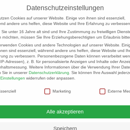
Datenschutzeinstellungen
utzen Cookies auf unserer Website. Einige von ihnen sind essenziell,
nd andere uns helfen, diese Website und Ihre Erfahrung zu verbesser
Sie unter 16 Jahre alt sind und Ihre Zustimmung zu freiwilligen Dienst
 möchten, müssen Sie Ihre Erziehungsberechtigten um Erlaubnis bitte
erwenden Cookies und andere Technologien auf unserer Website. Eini
hnen sind essenziell, während andere uns helfen, diese Website und Ih
rung zu verbessern.
Personenbezogene Daten können verarbeitet wer
NG
LOCATION SCOUT
ELB-LOCATION: PANORAMA LO
. IP-Adressen), z. B. für personalisierte Anzeigen und Inhalte oder Anze
nhaltsmessung.
Weitere Informationen über die Verwendung Ihrer Dat
n Sie in unserer
Datenschutzerklärung
.
Sie können Ihre Auswahl jederze
r
Einstellungen
widerrufen oder anpassen.
schutzeinstellungen
ssenziell
Marketing
Externe Me
Alle akzeptieren
Speichern