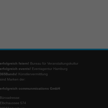
ie
Marketing
ierte
.
Externe Medien
erfolgreich feiern!
Bureau für Veranstaltungskultur
iert.
erfolgreich events!
Eventagentur Hamburg
lte
365Bands!
Künstlervermittlung
sind Marken der:
erfolgreich communmications GmbH
ressum
Büroadresse:
Elbchaussee 574