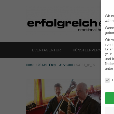
Wir n
währe
Wenn 
geben
Wir v
von i
Erfah
EVENTAGENTUR
KÜNSTLERVERMITTLU
(z. B
und I
finde
Home
03134 | Easy – Jazzband
03134_gr_09


unte
Daten
E