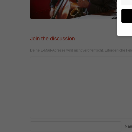
Join the discussion
Wenn 
geben
Deine E-Mail-Adresse wird nicht veröffentlicht.
Erforderliche Fel
Wir v
von i
Erfah
(z. B
und I
finde
Hier 
Einwi
anzei
Al
Na
Daten