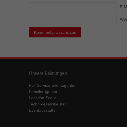
Ess
E-M
Essen
Funkt
Web
Mar
Marke
Werbu
Ext
Unsere Leistungen
Inhal
Wenn 
Full-Service-Eventagentur
keine
Künstleragentur
Location-Scout
Technik-Dienstleister
pow
Eventausstatter