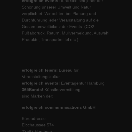
erfolgreich events!
fühlt sich seit jeher der
Schonung unserer Umwelt und Natur
verpflichtet. Wir achten bei Planung und
Durchführung jeder Veranstaltung auf die
Gesamtumweltbilanz der Events. (CO2-
Fußabdruck, Return, Müllvermeidung, Auswahl
Produkte, Transportmittel etc.)
erfolgreich feiern!
Bureau für
Veranstaltungskultur
erfolgreich events!
Eventagentur Hamburg
365Bands!
Künstlervermittlung
sind Marken der:
erfolgreich communmications GmbH
Büroadresse:
Elbchaussee 574
22587 Hamburg