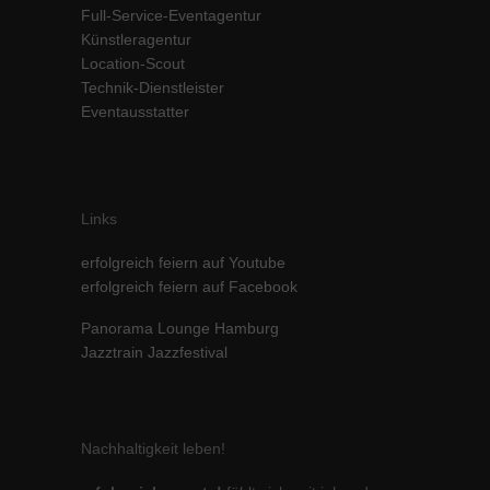
Full-Service-Eventagentur
Inhalte von Videoplattformen und Social-Media-Plattformen werden
Künstleragentur
standardmäßig blockiert. Wenn Cookies von externen Medien akzeptiert
werden, bedarf der Zugriff auf diese Inhalte keiner manuellen Einwilligung
Location-Scout
mehr.
Technik-Dienstleister
Eventausstatter
Cookie-Informationen anzeigen
powered by Borlabs Cookie
Datenschutzerklärung
Impressum
Links
erfolgreich feiern auf Youtube
erfolgreich feiern auf Facebook
Panorama Lounge Hamburg
Jazztrain Jazzfestival
Nachhaltigkeit leben!