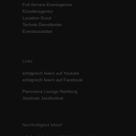
Full-Service-Eventagentur
Inhalte von Videoplattformen und Social-Media-Plattformen werden
Künstleragentur
standardmäßig blockiert. Wenn Cookies von externen Medien akzeptiert
werden, bedarf der Zugriff auf diese Inhalte keiner manuellen Einwilligung
Location-Scout
mehr.
Technik-Dienstleister
Eventausstatter
Cookie-Informationen anzeigen
powered by Borlabs Cookie
Datenschutzerklärung
Impressum
Links
erfolgreich feiern auf Youtube
erfolgreich feiern auf Facebook
Panorama Lounge Hamburg
Jazztrain Jazzfestival
Nachhaltigkeit leben!