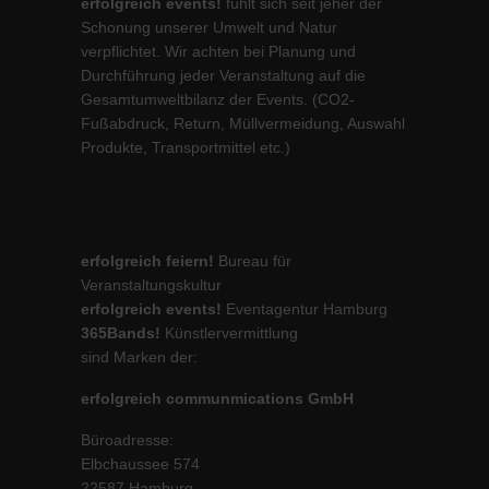
erfolgreich events!
fühlt sich seit jeher der
Schonung unserer Umwelt und Natur
verpflichtet. Wir achten bei Planung und
Durchführung jeder Veranstaltung auf die
Gesamtumweltbilanz der Events. (CO2-
Fußabdruck, Return, Müllvermeidung, Auswahl
Produkte, Transportmittel etc.)
erfolgreich feiern!
Bureau für
Veranstaltungskultur
erfolgreich events!
Eventagentur Hamburg
365Bands!
Künstlervermittlung
sind Marken der:
erfolgreich communmications GmbH
Büroadresse:
Elbchaussee 574
22587 Hamburg