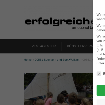
Wir n
währe
Wenn 
geben
Wir v
von i
Erfah
EVENTAGENTUR
KÜNSTLERVERMITTLU
(z. B
und I
finde
Home
00551 Seemann und Boot Walkact
00551_07


unte
Daten
E