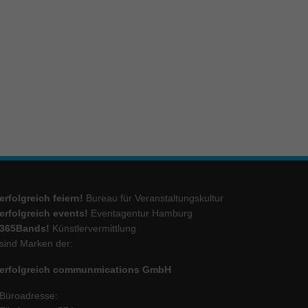
ie
Marketing
ierte
.
Externe Medien
iert.
erfolgreich feiern!
Bureau für Veranstaltungskultur
lte
erfolgreich events!
Eventagentur Hamburg
365Bands!
Künstlervermittlung
sind Marken der:
ressum
erfolgreich communmications GmbH
Büroadresse: