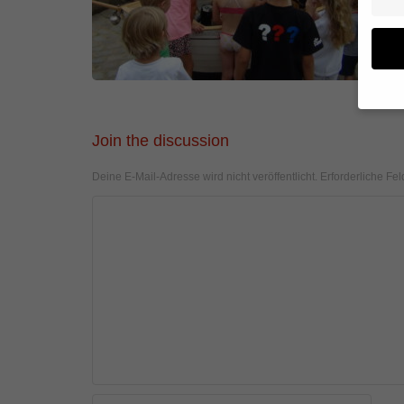
Wenn 
Join the discussion
geben
Deine E-Mail-Adresse wird nicht veröffentlicht.
Erforderliche Fel
Wir v
von i
Erfah
(z. B
und I
finde
Hier 
Einwi
anzei
Al
Daten