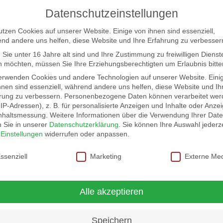
Datenschutzeinstellungen
utzen Cookies auf unserer Website. Einige von ihnen sind essenziell,
nd andere uns helfen, diese Website und Ihre Erfahrung zu verbesser
Sie unter 16 Jahre alt sind und Ihre Zustimmung zu freiwilligen Dienst
 möchten, müssen Sie Ihre Erziehungsberechtigten um Erlaubnis bitte
erwenden Cookies und andere Technologien auf unserer Website. Eini
hnen sind essenziell, während andere uns helfen, diese Website und Ih
rung zu verbessern.
Personenbezogene Daten können verarbeitet wer
NG
LOCATION SCOUT
ELB-LOCATION: PANORAMA LO
. IP-Adressen), z. B. für personalisierte Anzeigen und Inhalte oder Anze
nhaltsmessung.
Weitere Informationen über die Verwendung Ihrer Dat
n Sie in unserer
Datenschutzerklärung
.
Sie können Ihre Auswahl jederze
r
Einstellungen
widerrufen oder anpassen.
schutzeinstellungen
ssenziell
Marketing
Externe Me
Alle akzeptieren
Speichern