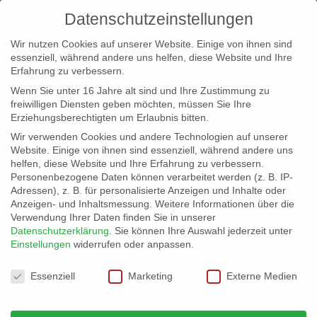
Datenschutzeinstellungen
Wir nutzen Cookies auf unserer Website. Einige von ihnen sind
essenziell, während andere uns helfen, diese Website und Ihre
Erfahrung zu verbessern.
Wenn Sie unter 16 Jahre alt sind und Ihre Zustimmung zu
freiwilligen Diensten geben möchten, müssen Sie Ihre
Erziehungsberechtigten um Erlaubnis bitten.
Wir verwenden Cookies und andere Technologien auf unserer
info@erfolgreich-events.de
Website. Einige von ihnen sind essenziell, während andere uns
helfen, diese Website und Ihre Erfahrung zu verbessern.
+4940 46 777 230
Personenbezogene Daten können verarbeitet werden (z. B. IP-
Adressen), z. B. für personalisierte Anzeigen und Inhalte oder
Anzeigen- und Inhaltsmessung.
Weitere Informationen über die
Verwendung Ihrer Daten finden Sie in unserer
Datenschutzerklärung
.
Sie können Ihre Auswahl jederzeit unter
Einstellungen
widerrufen oder anpassen.
Home
00493 Balkan Brass
Brazzo Brazzone (Foto:


Datenschutzeinstellungen
Isabelle Hannemann)
Essenziell
Marketing
Externe Medien