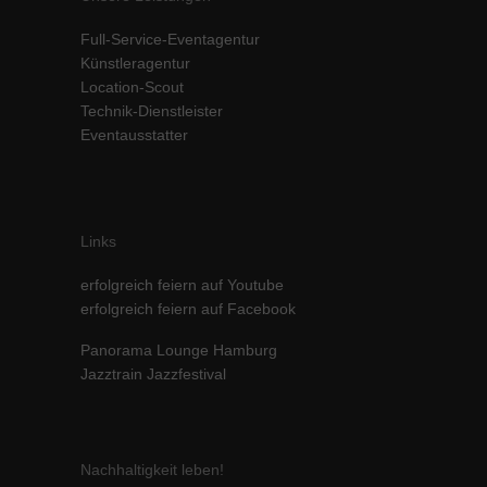
Inhalte von Videoplattformen und Social-Media-Plattformen werden
Full-Service-Eventagentur
standardmäßig blockiert. Wenn Cookies von externen Medien akzeptiert
werden, bedarf der Zugriff auf diese Inhalte keiner manuellen Einwilligung
Künstleragentur
mehr.
Location-Scout
Technik-Dienstleister
Cookie-Informationen anzeigen
Eventausstatter
powered by Borlabs Cookie
Datenschutzerklärung
Impressum
Links
erfolgreich feiern auf Youtube
erfolgreich feiern auf Facebook
Panorama Lounge Hamburg
Jazztrain Jazzfestival
Nachhaltigkeit leben!