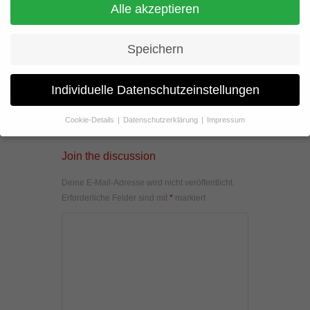
Alle akzeptieren
Speichern
Individuelle Datenschutzeinstellungen
Cookie-Details
Datenschutzerklärung
Impressum
Datenschutzeinstellungen
Join the discussion
Wenn Sie unter 16 Jahre alt sind und Ihre Zustimmung zu
freiwilligen Diensten geben möchten, müssen Sie Ihre
Deine E-Mail-Adresse wird nicht veröffentlicht.
Erziehungsberechtigten um Erlaubnis bitten.
Erforderliche Felder sind mit
*
markiert
Wir verwenden Cookies und andere Technologien auf unserer
Website. Einige von ihnen sind essenziell, während andere uns
helfen, diese Website und Ihre Erfahrung zu verbessern.
Personenbezogene Daten können verarbeitet werden (z. B. IP-
Adressen), z. B. für personalisierte Anzeigen und Inhalte oder
Anzeigen- und Inhaltsmessung.
Weitere Informationen über die
Verwendung Ihrer Daten finden Sie in unserer
Datenschutzerklärung
.
Hier finden Sie eine Übersicht über alle verwendeten Cookies. Sie