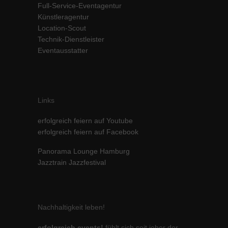
Full-Service-Eventagentur
Inhalte von Videoplattformen und Social-Media-Plattformen werden
Künstleragentur
standardmäßig blockiert. Wenn Cookies von externen Medien akzeptiert
Location-Scout
werden, bedarf der Zugriff auf diese Inhalte keiner manuellen Einwilligung
mehr.
Technik-Dienstleister
Eventausstatter
Cookie-Informationen anzeigen
powered by Borlabs Cookie
Datenschutzerklärung
Impressum
Links
erfolgreich feiern auf Youtube
erfolgreich feiern auf Facebook
Panorama Lounge Hamburg
Jazztrain Jazzfestival
Nachhaltigkeit leben!
erfolgreich events!
fühlt sich seit jeher der