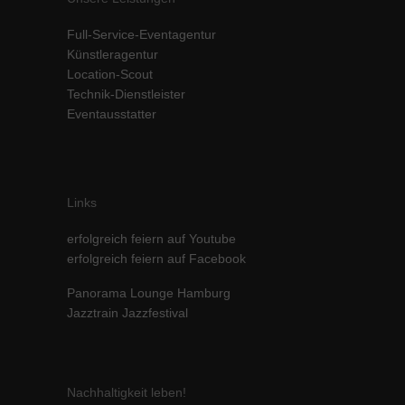
Inhalte von Videoplattformen und Social-Media-Plattformen werden
Full-Service-Eventagentur
standardmäßig blockiert. Wenn Cookies von externen Medien akzeptiert
werden, bedarf der Zugriff auf diese Inhalte keiner manuellen Einwilligung
Künstleragentur
mehr.
Location-Scout
Cookie-Informationen anzeigen
Technik-Dienstleister
Eventausstatter
powered by Borlabs Cookie
Datenschutzerklärung
Impressum
Links
erfolgreich feiern auf Youtube
erfolgreich feiern auf Facebook
Panorama Lounge Hamburg
Jazztrain Jazzfestival
Nachhaltigkeit leben!