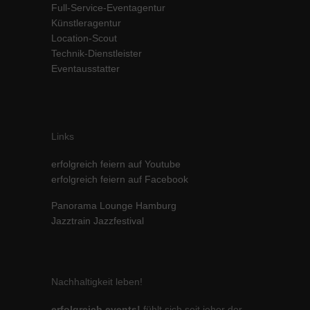
Full-Service-Eventagentur
Inhalte von Videoplattformen und Social-Media-Plattformen werden
Künstleragentur
standardmäßig blockiert. Wenn Cookies von externen Medien akzeptiert
Location-Scout
werden, bedarf der Zugriff auf diese Inhalte keiner manuellen Einwilligung
mehr.
Technik-Dienstleister
Eventausstatter
Cookie-Informationen anzeigen
powered by Borlabs Cookie
Datenschutzerklärung
Impressum
Links
erfolgreich feiern auf Youtube
erfolgreich feiern auf Facebook
Panorama Lounge Hamburg
Jazztrain Jazzfestival
Nachhaltigkeit leben!
erfolgreich events!
fühlt sich seit jeher der