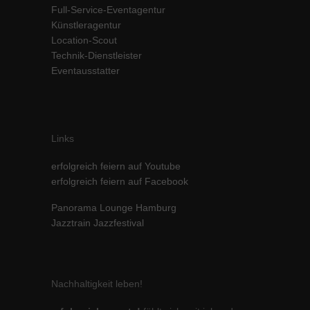
Full-Service-Eventagentur
Inhalte von Videoplattformen und Social-Media-Plattformen werden
Künstleragentur
standardmäßig blockiert. Wenn Cookies von externen Medien akzeptiert
werden, bedarf der Zugriff auf diese Inhalte keiner manuellen Einwilligung
Location-Scout
mehr.
Technik-Dienstleister
Eventausstatter
Cookie-Informationen anzeigen
powered by Borlabs Cookie
Datenschutzerklärung
Impressum
Links
erfolgreich feiern auf Youtube
erfolgreich feiern auf Facebook
Panorama Lounge Hamburg
Jazztrain Jazzfestival
Nachhaltigkeit leben!