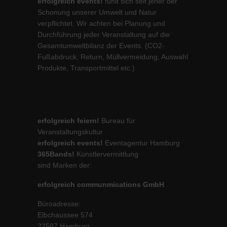
erfolgreich events!
fühlt sich seit jeher der
Schonung unserer Umwelt und Natur
verpflichtet. Wir achten bei Planung und
Durchführung jeder Veranstaltung auf die
Gesamtumweltbilanz der Events. (CO2-
Fußabdruck, Return, Müllvermeidung, Auswahl
Produkte, Transportmittel etc.)
erfolgreich feiern!
Bureau für
Veranstaltungskultur
erfolgreich events!
Eventagentur Hamburg
365Bands!
Künstlervermittlung
sind Marken der:
erfolgreich communmications GmbH
Büroadresse:
Elbchaussee 574
22587 Hamburg