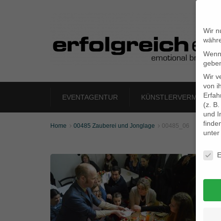
Wir n
währe
Wenn 
geben
Wir v
von i
Erfah
EVENTAGENTUR
KÜNSTLERVERMITTLU
(z. B
und I
finde
Home
00485 Zauberei und Jonglage
00485_06


unte
Daten
E