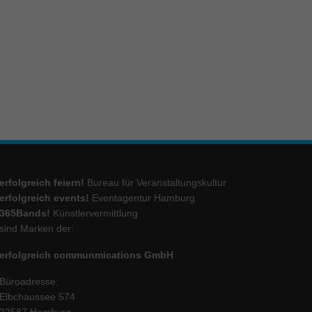
ie
Marketing
ierte
.
Externe Medien
erfolgreich feiern!
Bureau für Veranstaltungskultur
iert.
erfolgreich events!
Eventagentur Hamburg
lte
365Bands!
Künstlervermittlung
sind Marken der:
erfolgreich communmications GmbH
ressum
Büroadresse:
Elbchaussee 574