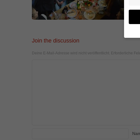
Join the discussion
Wenn 
Deine E-Mail-Adresse wird nicht veröffentlicht.
Erforderliche Fel
geben
Wir v
von i
Erfah
(z. B
und I
finde
Hier 
Einwi
anzei
Al
Na
Daten