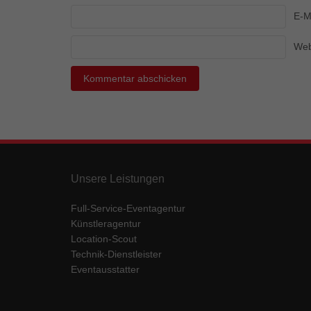
Ess
E-M
Essen
Funkt
Web
Mar
Marke
Werbu
Ext
Unsere Leistungen
Inhal
Wenn 
Full-Service-Eventagentur
keine
Künstleragentur
Location-Scout
Technik-Dienstleister
pow
Eventausstatter