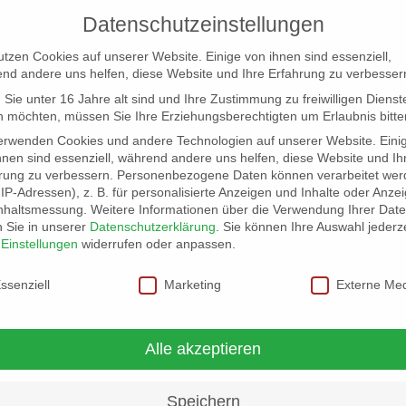
Datenschutzeinstellungen
utzen Cookies auf unserer Website. Einige von ihnen sind essenziell,
nd andere uns helfen, diese Website und Ihre Erfahrung zu verbesser
Sie unter 16 Jahre alt sind und Ihre Zustimmung zu freiwilligen Dienst
 möchten, müssen Sie Ihre Erziehungsberechtigten um Erlaubnis bitte
erwenden Cookies und andere Technologien auf unserer Website. Eini
hnen sind essenziell, während andere uns helfen, diese Website und Ih
rung zu verbessern.
Personenbezogene Daten können verarbeitet wer
NG
LOCATION SCOUT
ELB-LOCATION: PANORAMA LO
. IP-Adressen), z. B. für personalisierte Anzeigen und Inhalte oder Anze
nhaltsmessung.
Weitere Informationen über die Verwendung Ihrer Dat
n Sie in unserer
Datenschutzerklärung
.
Sie können Ihre Auswahl jederze
r
Einstellungen
widerrufen oder anpassen.
schutzeinstellungen
ssenziell
Marketing
Externe Me
Alle akzeptieren
Speichern