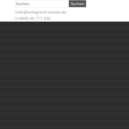
Suche
nach:
info@erfolgreich-events.de
+4940 46 777 230