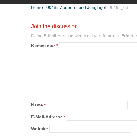
Home

00485 Zauberei und Jonglage

00485_03
Join the discussion
Deine E-Mail-Adresse wird nicht veröffentlicht.
Erforder
Kommentar
*
Name
*
E-Mail-Adresse
*
Website