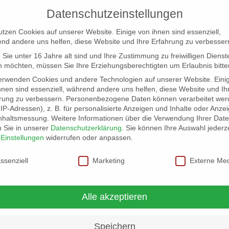
Datenschutzeinstellungen
utzen Cookies auf unserer Website. Einige von ihnen sind essenziell,
nd andere uns helfen, diese Website und Ihre Erfahrung zu verbesser
Sie unter 16 Jahre alt sind und Ihre Zustimmung zu freiwilligen Dienst
 möchten, müssen Sie Ihre Erziehungsberechtigten um Erlaubnis bitte
erwenden Cookies und andere Technologien auf unserer Website. Eini
hnen sind essenziell, während andere uns helfen, diese Website und Ih
rung zu verbessern.
Personenbezogene Daten können verarbeitet wer
NG
LOCATION SCOUT
ELB-LOCATION: PANORAMA LO
. IP-Adressen), z. B. für personalisierte Anzeigen und Inhalte oder Anze
nhaltsmessung.
Weitere Informationen über die Verwendung Ihrer Dat
n Sie in unserer
Datenschutzerklärung
.
Sie können Ihre Auswahl jederze
r
Einstellungen
widerrufen oder anpassen.
schutzeinstellungen
ssenziell
Marketing
Externe Me
Alle akzeptieren
Speichern