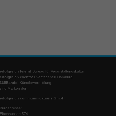
ie
Marketing
ierte
.
Externe Medien
erfolgreich feiern!
Bureau für Veranstaltungskultur
iert.
lte
erfolgreich events!
Eventagentur Hamburg
365Bands!
Künstlervermittlung
sind Marken der:
ressum
erfolgreich communmications GmbH
Büroadresse:
Elbchaussee 574