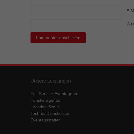
Ess
E-M
Essen
Funkt
Web
Mar
Marke
Werbu
Ext
Unsere Leistungen
Inhal
Wenn 
keine
Full-Service-Eventagentur
Künstleragentur
Location-Scout
pow
Technik-Dienstleister
Eventausstatter