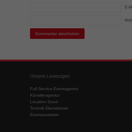
Ess
E-M
Essen
Funkt
Web
Mar
Marke
Werbu
Ext
Unsere Leistungen
Inhal
Wenn 
Full-Service-Eventagentur
keine
Künstleragentur
Location-Scout
Technik-Dienstleister
pow
Eventausstatter