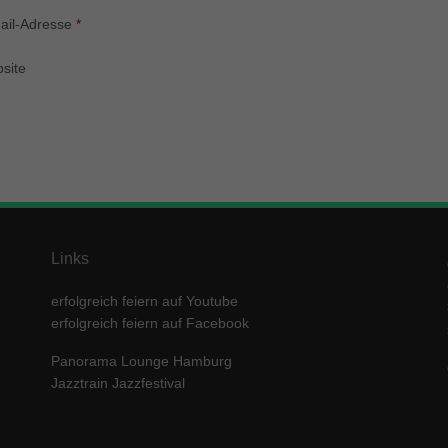
enziell (1)
ail-Adresse
*
zielle Cookies ermöglichen grundlegende Funktionen und sind für die einwandfre
ion der Website erforderlich.
site
Cookie-Informationen anzeigen
keting (1)
ting-Cookies werden von Drittanbietern oder Publishern verwendet, um personalis
ng anzuzeigen. Sie tun dies, indem sie Besucher über Websites hinweg verfolgen
Cookie-Informationen anzeigen
erne Medien (5)
Links
te von Videoplattformen und Social-Media-Plattformen werden standardmäßig block
Cookies von externen Medien akzeptiert werden, bedarf der Zugriff auf diese Inha
erfolgreich feiern auf Youtube
r manuellen Einwilligung mehr.
erfolgreich feiern auf Facebook
Cookie-Informationen anzeigen
Panorama Lounge Hamburg
ered by Borlabs Cookie
Datenschutzerklärung
Imp
Jazztrain Jazzfestival