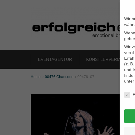
Wir n
währe
Wenn 
geben
Wir v
von i
Erfah
EVENTAGENTUR
KÜNSTLERVERMITTLU
(z. B
und I
finde
Home
00476 Chansons
00476_07


unte
Daten
E