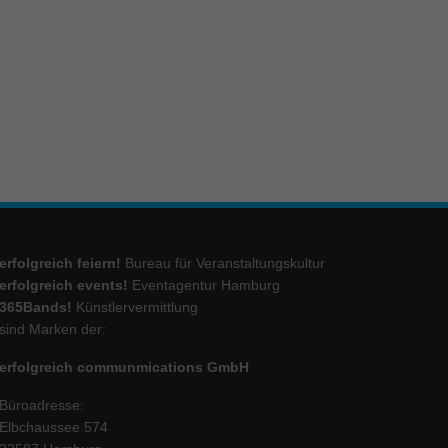
ie
Marketing
ierte
.
Externe Medien
erfolgreich feiern!
Bureau für Veranstaltungskultur
iert.
erfolgreich events!
Eventagentur Hamburg
lte
365Bands!
Künstlervermittlung
sind Marken der:
erfolgreich communmications GmbH
ressum
Büroadresse:
Elbchaussee 574