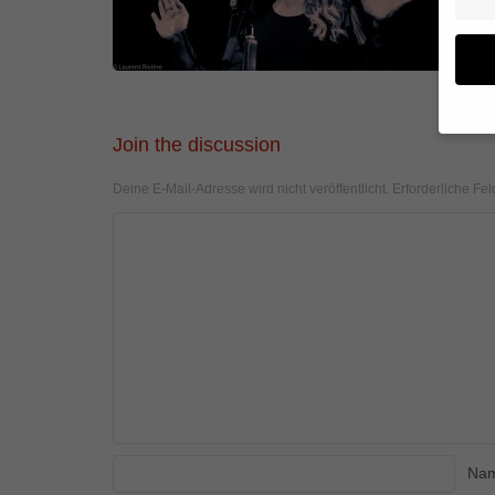
Join the discussion
Wenn 
geben
Deine E-Mail-Adresse wird nicht veröffentlicht.
Erforderliche Fel
Wir v
von i
Erfah
(z. B
und I
finde
Hier 
Einwi
anzei
Al
Na
Daten