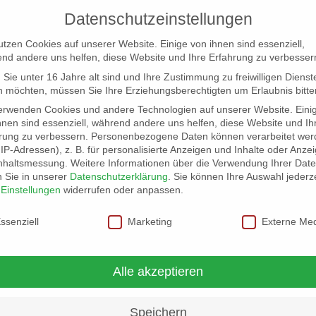
Datenschutzeinstellungen
utzen Cookies auf unserer Website. Einige von ihnen sind essenziell,
nd andere uns helfen, diese Website und Ihre Erfahrung zu verbesser
Sie unter 16 Jahre alt sind und Ihre Zustimmung zu freiwilligen Dienst
 möchten, müssen Sie Ihre Erziehungsberechtigten um Erlaubnis bitte
erwenden Cookies und andere Technologien auf unserer Website. Eini
hnen sind essenziell, während andere uns helfen, diese Website und Ih
rung zu verbessern.
Personenbezogene Daten können verarbeitet wer
NG
LOCATION SCOUT
ELB-LOCATION: PANORAMA LO
. IP-Adressen), z. B. für personalisierte Anzeigen und Inhalte oder Anze
nhaltsmessung.
Weitere Informationen über die Verwendung Ihrer Dat
n Sie in unserer
Datenschutzerklärung
.
Sie können Ihre Auswahl jederze
r
Einstellungen
widerrufen oder anpassen.
schutzeinstellungen
ssenziell
Marketing
Externe Me
Alle akzeptieren
Speichern