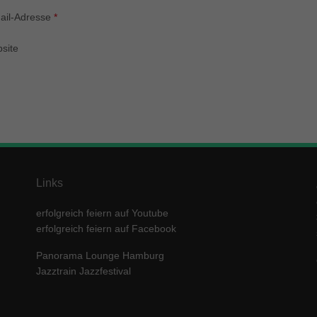
enziell (1)
ail-Adresse
*
zielle Cookies ermöglichen grundlegende Funktionen und sind für die einwandfre
ion der Website erforderlich.
site
Cookie-Informationen anzeigen
keting (1)
ting-Cookies werden von Drittanbietern oder Publishern verwendet, um personalis
ng anzuzeigen. Sie tun dies, indem sie Besucher über Websites hinweg verfolgen
Cookie-Informationen anzeigen
erne Medien (5)
Links
te von Videoplattformen und Social-Media-Plattformen werden standardmäßig block
Cookies von externen Medien akzeptiert werden, bedarf der Zugriff auf diese Inha
erfolgreich feiern auf Youtube
r manuellen Einwilligung mehr.
erfolgreich feiern auf Facebook
Cookie-Informationen anzeigen
Panorama Lounge Hamburg
ered by Borlabs Cookie
Datenschutzerklärung
Imp
Jazztrain Jazzfestival