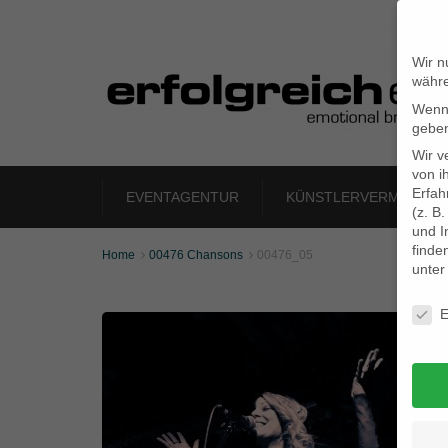
Wir n
währe
Wenn 
geben
Wir v
von i
Erfah
EVENTAGENTUR
KÜNSTLERVERMITTLU
(z. B
und I
finde
Home
00476 Chansons
00476_05


unte
Daten
E