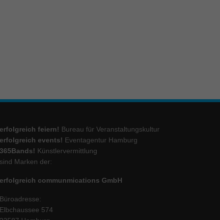
ie
Marketing
ierte
.
Externe Medien
erfolgreich feiern!
Bureau für Veranstaltungskultur
iert.
erfolgreich events!
Eventagentur Hamburg
lte
365Bands!
Künstlervermittlung
sind Marken der:
erfolgreich communmications GmbH
ressum
Büroadresse:
Elbchaussee 574