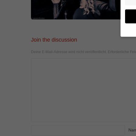
Join the discussion
Wenn 
geben
Deine E-Mail-Adresse wird nicht veröffentlicht.
Erforderliche Fel
Wir v
von i
Erfah
(z. B
und I
finde
Hier 
Einwi
anzei
Al
Na
Daten