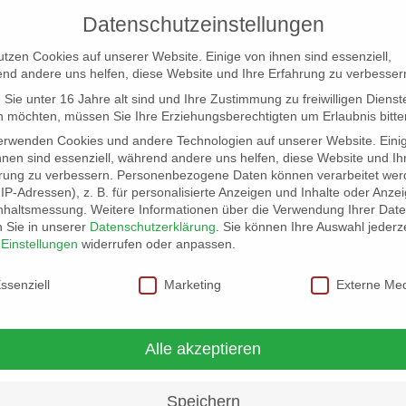
Datenschutzeinstellungen
utzen Cookies auf unserer Website. Einige von ihnen sind essenziell,
nd andere uns helfen, diese Website und Ihre Erfahrung zu verbesser
Sie unter 16 Jahre alt sind und Ihre Zustimmung zu freiwilligen Dienst
 möchten, müssen Sie Ihre Erziehungsberechtigten um Erlaubnis bitte
erwenden Cookies und andere Technologien auf unserer Website. Eini
hnen sind essenziell, während andere uns helfen, diese Website und Ih
rung zu verbessern.
Personenbezogene Daten können verarbeitet wer
NG
LOCATION SCOUT
ELB-LOCATION: PANORAMA LO
. IP-Adressen), z. B. für personalisierte Anzeigen und Inhalte oder Anze
nhaltsmessung.
Weitere Informationen über die Verwendung Ihrer Dat
n Sie in unserer
Datenschutzerklärung
.
Sie können Ihre Auswahl jederze
r
Einstellungen
widerrufen oder anpassen.
schutzeinstellungen
ssenziell
Marketing
Externe Me
Alle akzeptieren
Speichern