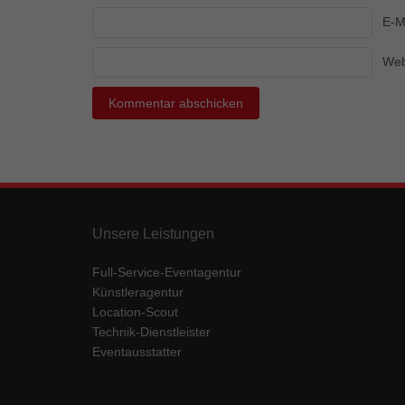
Ess
E-M
Essen
Funkt
Web
Mar
Marke
Werbu
Ext
Unsere Leistungen
Inhal
Wenn 
Full-Service-Eventagentur
keine
Künstleragentur
Location-Scout
Technik-Dienstleister
pow
Eventausstatter