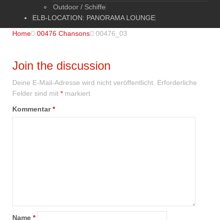
Outdoor / Schiffe
ELB-LOCATION: PANORAMA LOUNGE
Home

00476 Chansons

00476_03
Join the discussion
Deine E-Mail-Adresse wird nicht veröffentlicht.
Erforderliche
Felder sind mit
*
markiert
Kommentar
*
Name
*