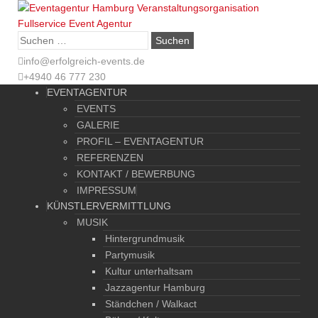
Suche
nach:
info@erfolgreich-events.de
+4940 46 777 230
EVENTAGENTUR
EVENTS
GALERIE
PROFIL – EVENTAGENTUR
REFERENZEN
KONTAKT / BEWERBUNG
IMPRESSUM
KÜNSTLERVERMITTLUNG
MUSIK
Hintergrundmusik
Partymusik
Kultur unterhaltsam
Jazzagentur Hamburg
Ständchen / Walkact