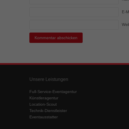
Ess
Essen
E-M
Funkt
Web
Mar
Marke
Werbu
Ext
Unsere Leistungen
Inhal
Wenn 
keine
Full-Service-Eventagentur
Künstleragentur
Location-Scout
pow
Technik-Dienstleister
Eventausstatter