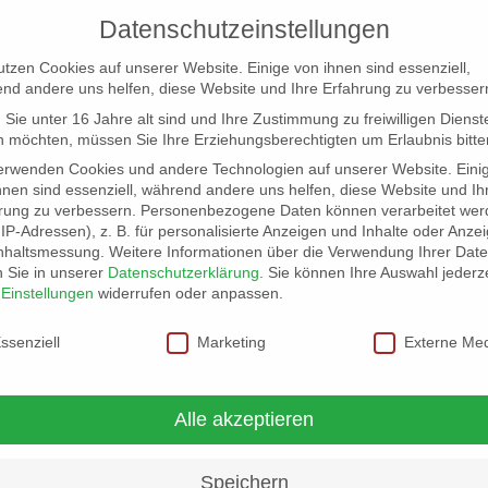
Datenschutzeinstellungen
utzen Cookies auf unserer Website. Einige von ihnen sind essenziell,
nd andere uns helfen, diese Website und Ihre Erfahrung zu verbesser
Sie unter 16 Jahre alt sind und Ihre Zustimmung zu freiwilligen Dienst
 möchten, müssen Sie Ihre Erziehungsberechtigten um Erlaubnis bitte
erwenden Cookies und andere Technologien auf unserer Website. Eini
hnen sind essenziell, während andere uns helfen, diese Website und Ih
rung zu verbessern.
Personenbezogene Daten können verarbeitet wer
NG
LOCATION SCOUT
ELB-LOCATION: PANORAMA LO
. IP-Adressen), z. B. für personalisierte Anzeigen und Inhalte oder Anze
nhaltsmessung.
Weitere Informationen über die Verwendung Ihrer Dat
n Sie in unserer
Datenschutzerklärung
.
Sie können Ihre Auswahl jederze
r
Einstellungen
widerrufen oder anpassen.
schutzeinstellungen
ssenziell
Marketing
Externe Me
Alle akzeptieren
Speichern