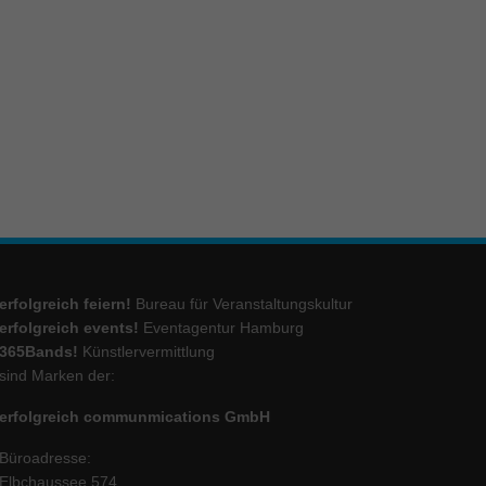
ie
Marketing
ierte
.
Externe Medien
iert.
erfolgreich feiern!
Bureau für Veranstaltungskultur
lte
erfolgreich events!
Eventagentur Hamburg
365Bands!
Künstlervermittlung
sind Marken der:
ressum
erfolgreich communmications GmbH
Büroadresse:
Elbchaussee 574