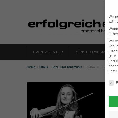
Wir n
währe
Wenn 
geben
Wir v
von i
Erfah
EVENTAGENTUR
KÜNSTLERVERMITTLU
(z. B
und I
finde
Home
00464 – Jazz- und Tanzmusik
00464_kl_05


unte
Daten
E