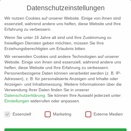
Datenschutzeinstellungen
Wir nutzen Cookies auf unserer Website. Einige von ihnen sind
essenziell, während andere uns helfen, diese Website und Ihre
Erfahrung zu verbessern.
Wenn Sie unter 16 Jahre alt sind und Ihre Zustimmung zu
freiwilligen Diensten geben möchten, müssen Sie Ihre
Erziehungsberechtigten um Erlaubnis bitten.
Wir verwenden Cookies und andere Technologien auf unserer
info@erfolgreich-events.de
Website. Einige von ihnen sind essenziell, während andere uns
helfen, diese Website und Ihre Erfahrung zu verbessern.
+4940 46 777 230
Personenbezogene Daten können verarbeitet werden (z. B. IP-
Adressen), z. B. für personalisierte Anzeigen und Inhalte oder
Anzeigen- und Inhaltsmessung.
Weitere Informationen über die
Verwendung Ihrer Daten finden Sie in unserer
Datenschutzerklärung
.
Sie können Ihre Auswahl jederzeit unter
Einstellungen
widerrufen oder anpassen.
Home
00463 – Einschneidende Erlebnisse


Datenschutzeinstellungen
00463_loop
Essenziell
Marketing
Externe Medien
Video-