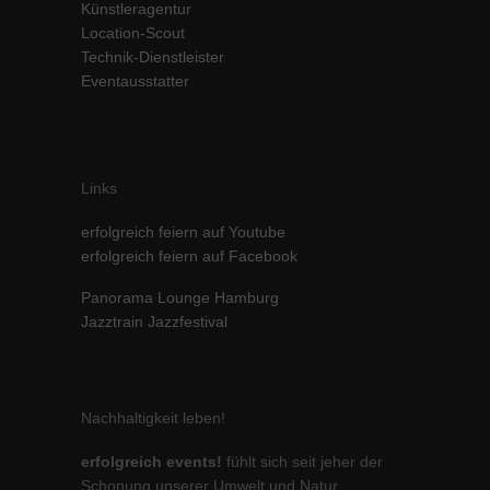
Künstleragentur
Inhalte von Videoplattformen und Social-Media-Plattformen werden
Location-Scout
standardmäßig blockiert. Wenn Cookies von externen Medien akzeptiert
Technik-Dienstleister
werden, bedarf der Zugriff auf diese Inhalte keiner manuellen Einwilligung
Eventausstatter
mehr.
Cookie-Informationen anzeigen
powered by Borlabs Cookie
Datenschutzerklärung
Impressum
Links
erfolgreich feiern auf Youtube
erfolgreich feiern auf Facebook
Panorama Lounge Hamburg
Jazztrain Jazzfestival
Nachhaltigkeit leben!
erfolgreich events!
fühlt sich seit jeher der
Schonung unserer Umwelt und Natur