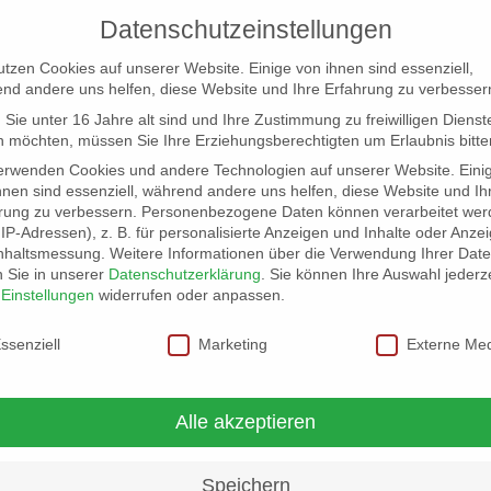
Datenschutzeinstellungen
utzen Cookies auf unserer Website. Einige von ihnen sind essenziell,
nd andere uns helfen, diese Website und Ihre Erfahrung zu verbesser
Sie unter 16 Jahre alt sind und Ihre Zustimmung zu freiwilligen Dienst
 möchten, müssen Sie Ihre Erziehungsberechtigten um Erlaubnis bitte
erwenden Cookies und andere Technologien auf unserer Website. Eini
hnen sind essenziell, während andere uns helfen, diese Website und Ih
rung zu verbessern.
Personenbezogene Daten können verarbeitet wer
NG
LOCATION SCOUT
ELB-LOCATION: PANORAMA LO
. IP-Adressen), z. B. für personalisierte Anzeigen und Inhalte oder Anze
nhaltsmessung.
Weitere Informationen über die Verwendung Ihrer Dat
n Sie in unserer
Datenschutzerklärung
.
Sie können Ihre Auswahl jederze
r
Einstellungen
widerrufen oder anpassen.
schutzeinstellungen
ssenziell
Marketing
Externe Me
Alle akzeptieren
Speichern