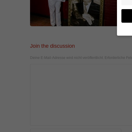
Wenn 
Join the discussion
geben
Deine E-Mail-Adresse wird nicht veröffentlicht.
Erforderliche Fel
Wir v
von i
Erfah
(z. B
und I
finde
Hier 
Einwi
anzei
Al
Daten