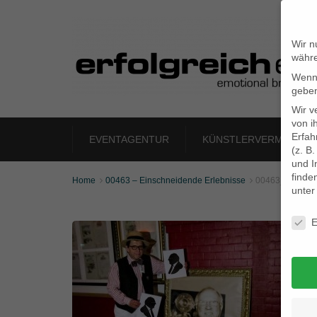
Wir n
währe
Wenn 
geben
Wir v
von i
Erfah
EVENTAGENTUR
KÜNSTLERVERMITTLU
(z. B
und I
finde
Home
00463 – Einschneidende Erlebnisse
00463_kl_03


unte
Daten
E