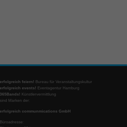
ie
Marketing
ierte
.
Externe Medien
iert.
erfolgreich feiern!
Bureau für Veranstaltungskultur
lte
erfolgreich events!
Eventagentur Hamburg
365Bands!
Künstlervermittlung
sind Marken der:
ressum
erfolgreich communmications GmbH
Büroadresse: